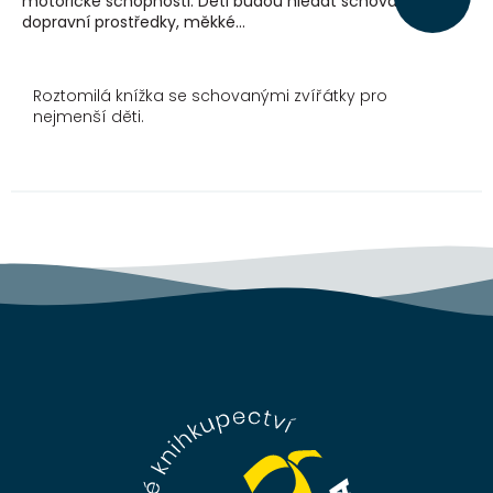
motorické schopnosti. Děti budou hledat schované
dopravní prostředky, měkké...
Roztomilá knížka se schovanými zvířátky pro
nejmenší děti.
Z
á
p
a
t
í