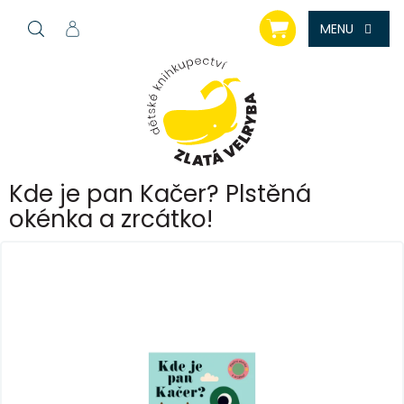
Přejít
NÁKUPNÍ
na
KOŠÍK
obsah
Kde je pan Kačer? Plstěná
okénka a zrcátko!