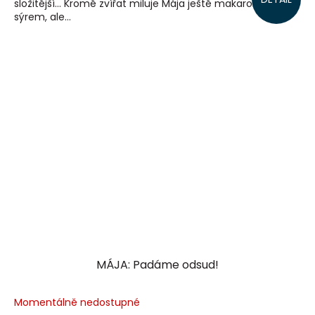
složitější… Kromě zvířat miluje Mája ještě makarony se
sýrem, ale...
MÁJA: Padáme odsud!
Momentálně nedostupné