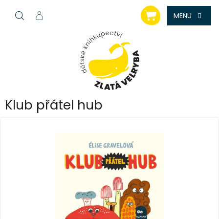
Přejít
NÁKUPNÍ
na
KOŠÍK
obsah
Klub přátel hub