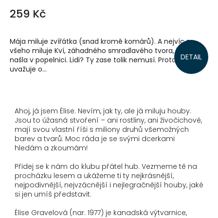
259 Kč
Mája miluje zvířátka (snad kromě komárů). A nejvíc ze
všeho miluje Kví, záhadného smradlavého tvora, kterého
DETAIL
našla v popelnici. Lidi? Ty zase tolik nemusí. Proto vážně
uvažuje o...
Ahoj, já jsem Élise. Nevím, jak ty, ale já miluju houby.
Jsou to úžasná stvoření – ani rostliny, ani živočichové,
mají svou vlastní říši s miliony druhů všemožných
barev a tvarů. Moc ráda je se svými dcerkami
hledám a zkoumám!
Přidej se k nám do klubu přátel hub. Vezmeme tě na
procházku lesem a ukážeme ti ty nejkrásnější,
nejpodivnější, nejvzácnější i nejlegračnější houby, jaké
si jen umíš představit.
Élise Gravelová (nar. 1977) je kanadská výtvarnice,