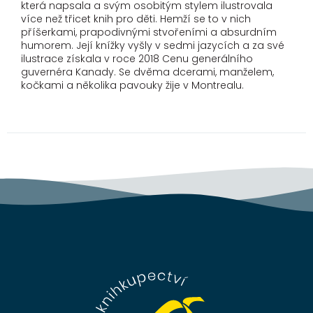
která napsala a svým osobitým stylem ilustrovala
více než třicet knih pro děti. Hemží se to v nich
příšerkami, prapodivnými stvořeními a absurdním
humorem. Její knížky vyšly v sedmi jazycích a za své
ilustrace získala v roce 2018 Cenu generálního
guvernéra Kanady. Se dvěma dcerami, manželem,
kočkami a několika pavouky žije v Montrealu.
Z
á
p
a
t
í