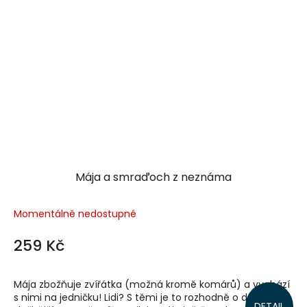
Mája a smraďoch z neznáma
Momentálně nedostupné
259 Kč
Mája zbožňuje zvířátka (možná kromě komárů) a vychází
s nimi na jedničku! Lidi? S těmi je to rozhodně o dost
DETAIL