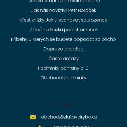
Oslava 4. narozenin knihkupectví
Jak nás navštívil Petr Horáček
Křest knížky Jak si vychovat sourozence
7 tipů na knížku pod stromeček
Příběhy u kterých se budete popadat za břicho
Doprava a platba
Časté dotazy
Podmínky ochrany o. ú.
Obchodní podmínky
Kontakt
obchod
@
zlatavelryba.cz