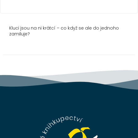
Kluci jsou na ni krátcí – co když se ale do jednoho
zamiluje?
Z
á
p
a
t
í