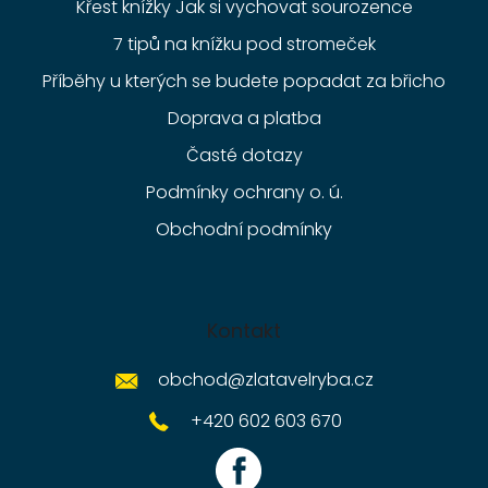
Křest knížky Jak si vychovat sourozence
7 tipů na knížku pod stromeček
Příběhy u kterých se budete popadat za břicho
Doprava a platba
Časté dotazy
Podmínky ochrany o. ú.
Obchodní podmínky
Kontakt
obchod
@
zlatavelryba.cz
+420 602 603 670