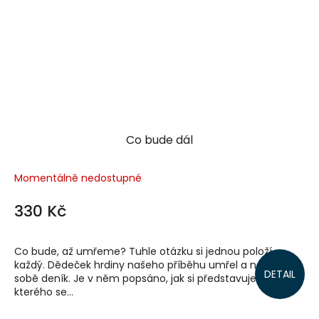
Co bude dál
Momentálně nedostupné
330 Kč
Co bude, až umřeme? Tuhle otázku si jednou položí
každý. Dědeček hrdiny našeho příběhu umřel a nechal po
DETAIL
sobě deník. Je v něm popsáno, jak si představuje svět, do
kterého se...