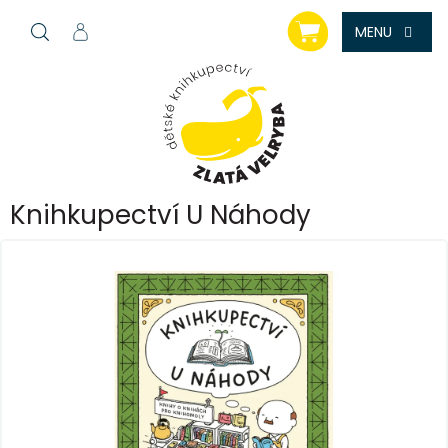
Přejít
NÁKUPNÍ
na
KOŠÍK
obsah
Knihkupectví U Náhody