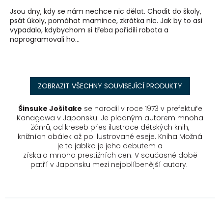
Jsou dny, kdy se nám nechce nic dělat. Chodit do školy,
psát úkoly, pomáhat mamince, zkrátka nic. Jak by to asi
vypadalo, kdybychom si třeba pořídili robota a
naprogramovali ho...
ZOBRAZIT VŠECHNY SOUVISEJÍCÍ PRODUKTY
Šinsuke Jošitake
se narodil v roce 1973 v prefektuře
Kanagawa v Japonsku. Je plodným
autorem mnoha
žánrů, od kreseb přes ilustrace dětských knih,
knižních
obálek až po ilustrované eseje. Kniha Možná
je to jablko je jeho debutem a
získala mnoho prestižních cen.
V současné době
patří v Japonsku mezi nejoblíbenější autory.