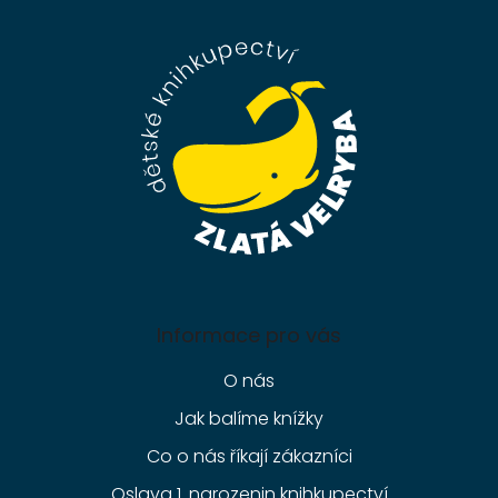
á
p
a
t
í
Informace pro vás
O nás
Jak balíme knížky
Co o nás říkají zákazníci
Oslava 1. narozenin knihkupectví