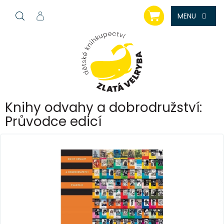
Přejít
NÁKUPNÍ
na
KOŠÍK
obsah
Knihy odvahy a dobrodružství:
Průvodce edicí