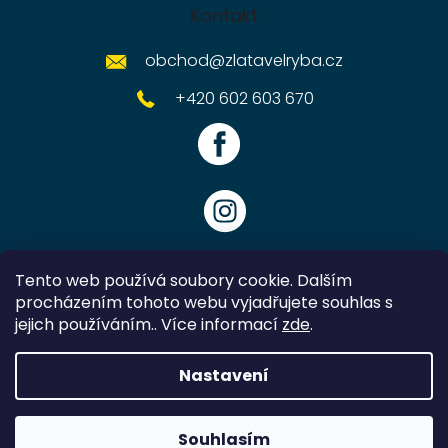
Kontakt
obchod
@
zlatavelryba.cz
+420 602 603 670
Tento web používá soubory cookie. Dalším
procházením tohoto webu vyjadřujete souhlas s
jejich používáním.. Více informací
zde
.
Vytvořil Shoptet
Nastavení
Copyright 2026
Zlatavelryba.cz
. Všechna práva vyhrazena.
Souhlasím