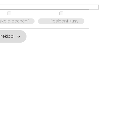
ískala ocenění
Poslední kusy
Překlad