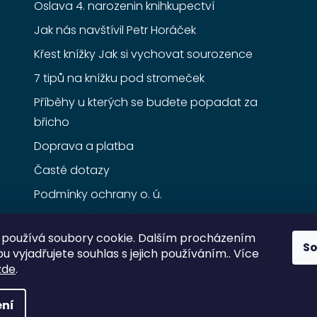
Oslava 4. narozenin knihkupectví
Jak nás navštívil Petr Horáček
Křest knížky Jak si vychovat sourozence
7 tipů na knížku pod stromeček
Příběhy u kterých se budete popadat za
břicho
Doprava a platba
Časté dotazy
Podmínky ochrany o. ú.
Obchodní podmínky
používá soubory cookie. Dalším procházením
S
 vyjadřujete souhlas s jejich používáním.. Více
zde
.
ní
razena.