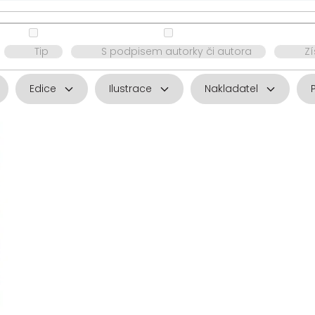
Tip
S podpisem autorky či autora
Z
Edice
Ilustrace
Nakladatel