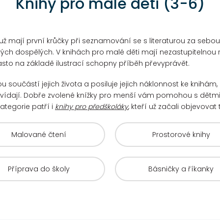
Knihy pro malé děti (3-6)
é už mají první krůčky při seznamování se s literaturou za sebo
svých dospělých.
V knihách pro malé děti mají nezastupitelnou r
asto na základě ilustrací schopny příběh převyprávět.
ou součástí jejich života a posiluje jejich náklonnost ke knihám, 
vídají.
Dobře zvolené knížky pro menší vám pomohou s dětm
ategorie patří i
knihy pro předškoláky
, kteří už začali objevovat
Malované čtení
Prostorové knihy
Příprava do školy
Básničky a říkanky