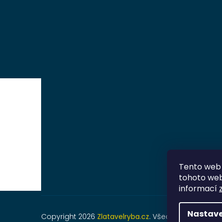
Tento web 
tohoto webu
informací
Nastave
Copyright 2026
Zlatavelryba.cz
. Všechna práva vyh