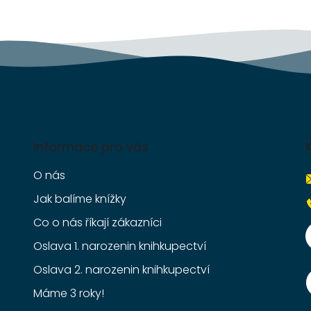
v
k
y
v
ý
p
i
s
u
Informace pro vás
O nás
Jak balíme knížky
Co o nás říkají zákazníci
Oslava 1. narozenin knihkupectví
Oslava 2. narozenin knihkupectví
Máme 3 roky!