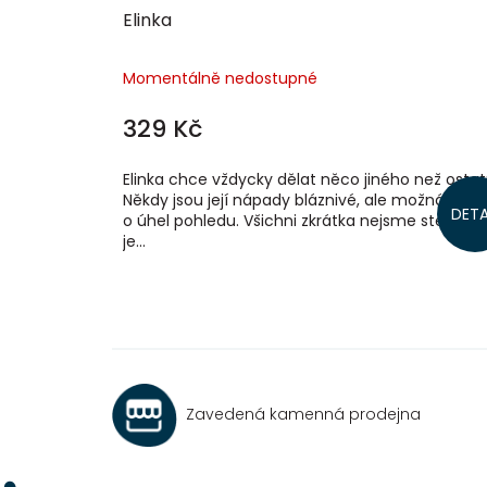
Elinka
Momentálně nedostupné
329 Kč
Elinka chce vždycky dělat něco jiného než ostat
Někdy jsou její nápady bláznivé, ale možná jde j
DETA
o úhel pohledu. Všichni zkrátka nejsme stejní. A 
je...
Zavedená kamenná prodejna