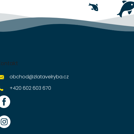
Kontakt
obchod
@
zlatavelryba.cz
+420 602 603 670