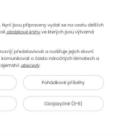
u. Nyní jsou připraveny vydat se na cestu delších
oli
obrázkové knihy
, ve kterých jsou výtvarná
rozvíjí představivost a rozšiřuje jejich slovní
i komunikovat o často náročných tématech a
 tajemství
abecedy
.
Pohádkové příběhy
Cizojazyčné (3-6)