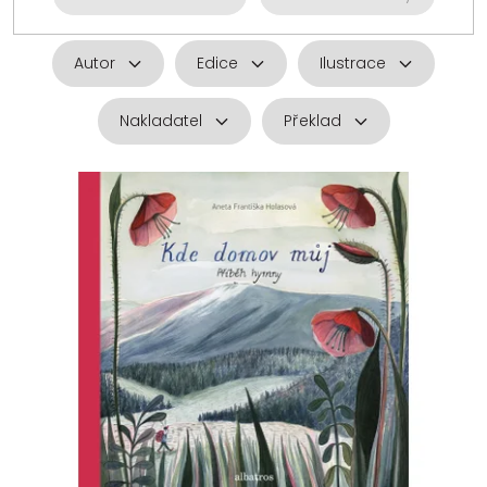
Autor
Edice
Ilustrace
Nakladatel
Překlad
V
ý
p
i
s
p
r
o
d
u
k
t
ů