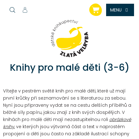
Přejít
NÁKUPNÍ
na
KOŠÍK
obsah
Knihy pro malé děti (3-6)
Vítejte v pestrém světě knih pro malé děti, které už mají
první krůčky při seznamování se s literaturou za sebou.
Nyní jsou připraveny vydat se na cestu delších příběhů a
běžné síly papíru, jakou znají z knih svých dospělých.
V
knihách pro malé děti mají nezastupitelnou roli
obrázkové
knihy
, ve kterých jsou výtvarná část a text v naprostém
propojení a děti jsou často na základě ilustrací schopny