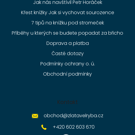
Jak nás navštívil Petr Horáček
Křest knížky Jak si vychovat sourozence
7 tipů na knížku pod stromeček
Příběhy u kterých se budete popadat za břicho
Doprava a platba
Časté dotazy
Podmínky ochrany o. ú.
Obchodní podmínky
Kontakt
obchod
@
zlatavelryba.cz
+420 602 603 670