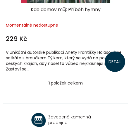
Kde domov můj: Příběh hymny
Momentálně nedostupné
229 Kč
V unikátní autorské publikaci Anety Františky Holasové se
setkáte s broučkem Týlkem, který se vydá na pouť po
DETAIL
českých krajích, aby našel to vůbec nejkrásnější místo.
Zastaví se...
1
položek celkem
O
v
l
á
d
a
Zavedená kamenná
c
prodejna
í
p