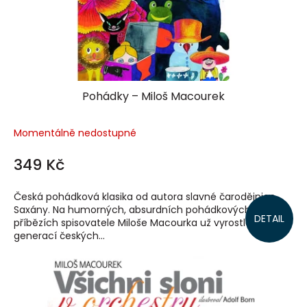
Pohádky – Miloš Macourek
Momentálně nedostupné
349 Kč
Česká pohádková klasika od autora slavné čarodějnice
Saxány. Na humorných, absurdních pohádkových
DETAIL
příbězích spisovatele Miloše Macourka už vyrostlo několik
generací českých...