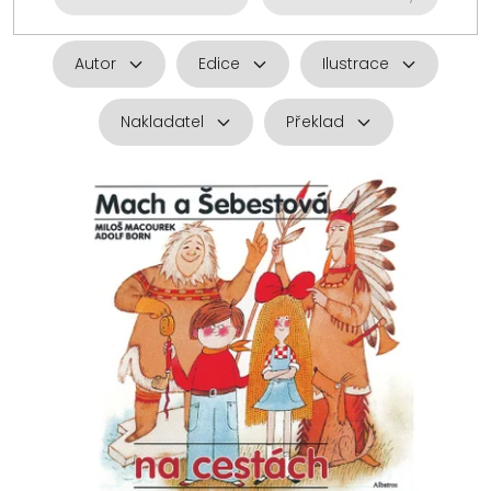
Autor
Edice
Ilustrace
Nakladatel
Překlad
V
ý
p
i
s
p
r
o
d
u
k
t
ů