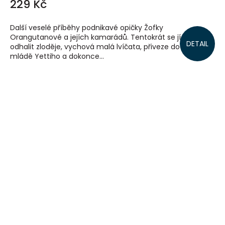
229 Kč
Další veselé příběhy podnikavé opičky Žofky
Orangutanové a jejích kamarádů. Tentokrát se jí podaří
DETAIL
odhalit zloděje, vychová malá lvíčata, přiveze do zoo
mládě Yettiho a dokonce...