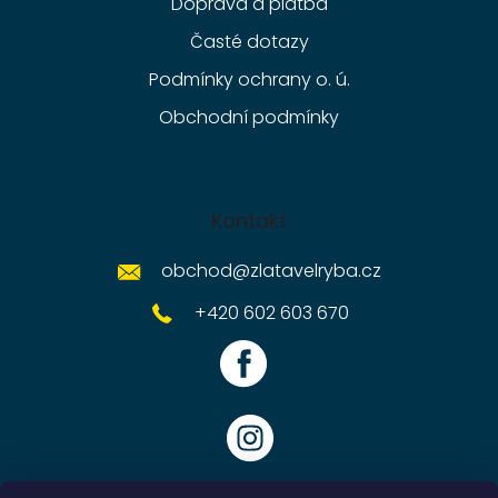
Doprava a platba
Časté dotazy
Podmínky ochrany o. ú.
Obchodní podmínky
Kontakt
obchod
@
zlatavelryba.cz
+420 602 603 670