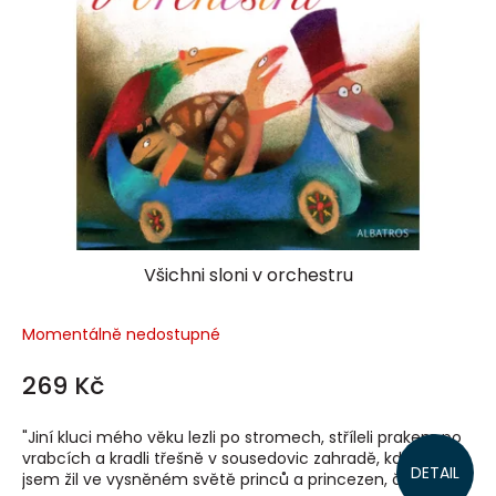
Všichni sloni v orchestru
Momentálně nedostupné
269 Kč
"Jiní kluci mého věku lezli po stromech, stříleli prakem po
vrabcích a kradli třešně v sousedovic zahradě, kdežto já
DETAIL
jsem žil ve vysněném světě princů a princezen, čarodějů