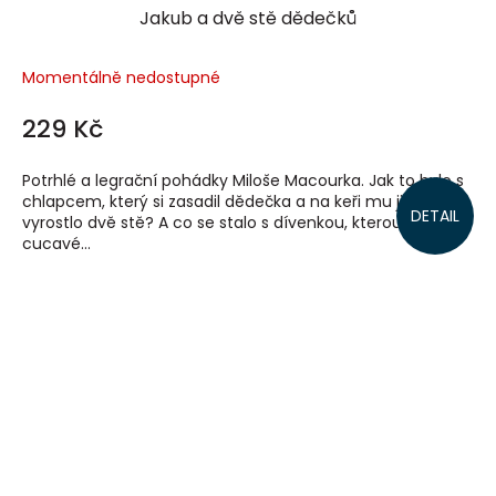
Jakub a dvě stě dědečků
Momentálně nedostupné
229 Kč
Potrhlé a legrační pohádky Miloše Macourka. Jak to bylo s
chlapcem, který si zasadil dědečka a na keři mu jich pak
DETAIL
vyrostlo dvě stě? A co se stalo s dívenkou, kterou
cucavé...