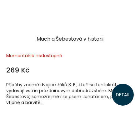
Mach a Šebestová v historii
Momentálně nedostupné
269 Kč
Příběhy známé dvojice žáků 3. B., kteří se tentokrát
vydávají vstříc prázdninovým dobrodružstvím. Mach a
DETAIL
Šebestová, samozřejmě i se psem Jonatánem, prožívají
vtipné a barvitě...