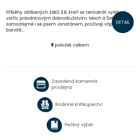
Příběhy oblíbených žáků 3.B, kteří se tentokrát vydávají
vstříc prázdninovým dobrodružstvím. Mach a Šebestová,
DETAIL
samozřejmě i se psem Jonatánem, prožívají vtipné a
barvitě...
8
položek celkem
O
v
l
á
d
a
Zavedená kamenná
c
prodejna
í
p
r
Rodinné knihkupectví
v
k
y
v
Pečlivý výběr
ý
p