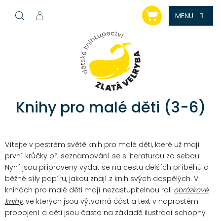
Přejít
NÁKUPNÍ
na
KOŠÍK
obsah
Knihy pro malé děti (3-6)
Vítejte v pestrém světě knih pro malé děti, které už mají
první krůčky při seznamování se s literaturou za sebou.
Nyní jsou připraveny vydat se na cestu delších příběhů a
běžné síly papíru, jakou znají z knih svých dospělých.
V
knihách pro malé děti mají nezastupitelnou roli
obrázkové
knihy
, ve kterých jsou výtvarná část a text v naprostém
propojení a děti jsou často na základě ilustrací schopny