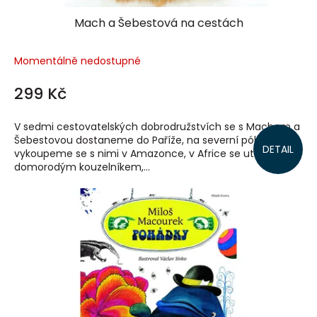
Mach a Šebestová na cestách
Momentálně nedostupné
299 Kč
V sedmi cestovatelských dobrodružstvích se s Machem a
Šebestovou dostaneme do Paříže, na severní pól,
DETAIL
vykoupeme se s nimi v Amazonce, v Africe se utkáme s
domorodým kouzelníkem,...