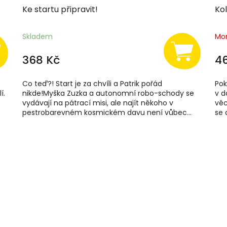
Ke startu připravit!
Ko
Skladem
Mo
368 Kč
4
Co teď?! Start je za chvíli a Patrik pořád
Pok
í.
nikde!Myška Zuzka a autonomní robo-schody se
v d
vydávají na pátrací misi, ale najít někoho v
věc
pestrobarevném kosmickém davu není vůbec...
se a