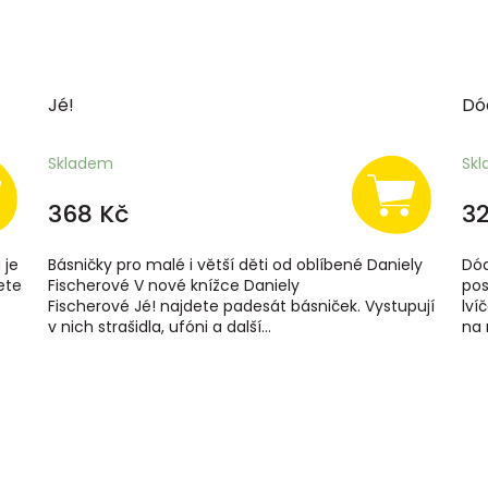
Jé!
Dó
Skladem
Sk
368 Kč
32
 je
Básničky pro malé i větší děti od oblíbené Daniely
Dóď
ete
Fischerové V nové knížce Daniely
pos
Fischerové Jé! najdete padesát básniček. Vystupují
lví
v nich strašidla, ufóni a další...
na 