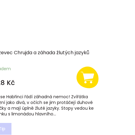
zevec Chrujda a záhada žlutých jazyků
ladem
8 Kč
ese Habřinci řádí záhadná nemoc! Zvířátka
zní jako divá, v očích se jim protáčejí duhové
ičky a mají úplně žluté jazyky. Stopy vedou ke
nku s limonádou hlavního...
Tip