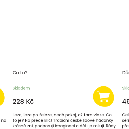
Co to?
Dů
Skladem
Sk
228 Kč
4
Leze, leze po železe, nedá pokoj, až tam vleze. Co
Cel
y na
to je? No přece klíč! Tradiční české lidové hádanky
sér
krásně zní, podporují imaginaci a děti je milují. Rády
pře