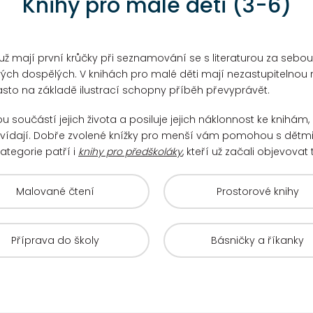
Knihy pro malé děti (3-6)
é už mají první krůčky při seznamování se s literaturou za sebo
svých dospělých.
V knihách pro malé děti mají nezastupitelnou r
asto na základě ilustrací schopny příběh převyprávět.
ou součástí jejich života a posiluje jejich náklonnost ke knihám, 
vídají.
Dobře zvolené knížky pro menší vám pomohou s dětm
ategorie patří i
knihy pro předškoláky
, kteří už začali objevovat
Malované čtení
Prostorové knihy
Příprava do školy
Básničky a říkanky