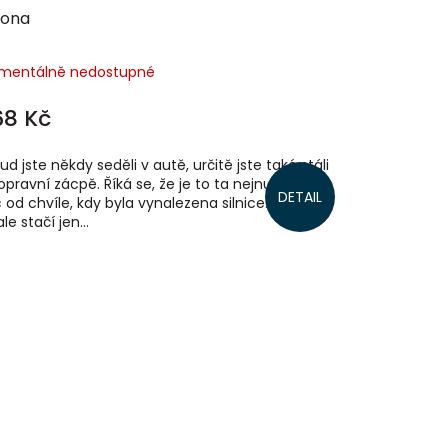
lona
mentálně nedostupné
68 Kč
ud jste někdy seděli v autě, určitě jste také stáli
opravní zácpě. Říká se, že je to ta nejnudnější
DETAIL
 od chvíle, kdy byla vynalezena silnice. Možná
le stačí jen...