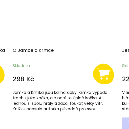
íka
O Jamce a Krmce
Je
Skladem
Sk
298 Kč
22
Jamka a Krmka jsou kamarádky. Krmka vypadá
V l
trochu jako kočka, ale není to úplně kočka. A
blá
u
jednou si spolu hrály a začal foukat velký vítr.
kul
Knížku napsala autorka původně pro svou...
stá