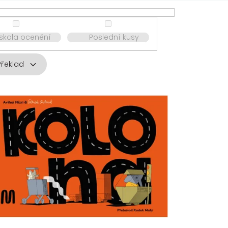
ískala ocenění
Poslední kusy
Překlad