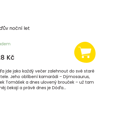
ďův noční let
ladem
8 Kč
a jde jako každý večer zalehnout do své staré
tele. Jeho oblíbení kamarádi – Dýmosaurus,
ček Tomášek a dnes ulovený brouček – už tam
něj čekají a právě dnes je Dóďa...