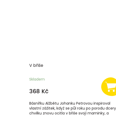
V břiše
Skladem
368 Kč
Básnířku Alžbětu Johanku Petrovou inspiroval
vlastní zážitek, když se půl roku po porodu dcer
chvilku znovu ocitla v břiše svojí maminky, a