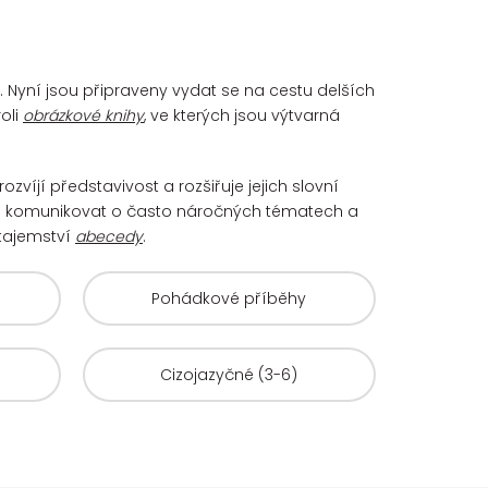
u. Nyní jsou připraveny vydat se na cestu delších
oli
obrázkové knihy
, ve kterých jsou výtvarná
rozvíjí představivost a rozšiřuje jejich slovní
i komunikovat o často náročných tématech a
 tajemství
abecedy
.
Pohádkové příběhy
Cizojazyčné (3-6)