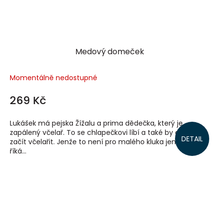
Medový domeček
Momentálně nedostupné
269 Kč
Lukášek má pejska Žížalu a prima dědečka, který je
zapálený včelař. To se chlapečkovi líbí a také by chtěl
DETAIL
začít včelařit. Jenže to není pro malého kluka jen tak, jak
říká...