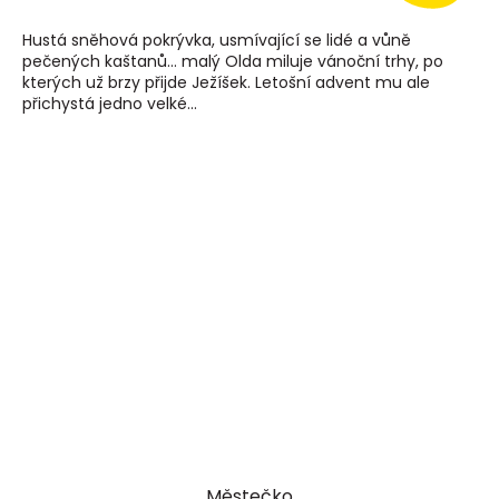
Hustá sněhová pokrývka, usmívající se lidé a vůně
pečených kaštanů… malý Olda miluje vánoční trhy, po
kterých už brzy přijde Ježíšek. Letošní advent mu ale
přichystá jedno velké...
Městečko