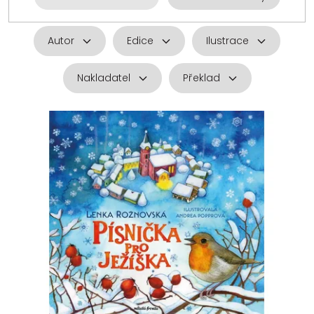
Autor
Edice
Ilustrace
Nakladatel
Překlad
V
ý
p
i
s
p
r
o
d
u
k
t
ů