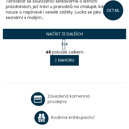
Tentokrát se sourozenci setkáváme o letních
prázdninách, jež tráví u prarodičů na chalupě, kde není
DETAIL
nouze o napínavé i veselé zážitky. Lucka se jako zázrakem
seznámí s malým...
NAČÍST 12 DALŠÍCH
S
1
4
t
O
r
46
položek celkem
v
á
l
NAHORU
n
á
k
o
d
v
a
á
c
n
í
í
p
Zavedená kamenná
r
prodejna
v
k
y
Rodinné knihkupectví
v
ý