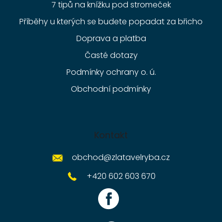
7 tipů na knížku pod stromeček
Příběhy u kterých se budete popadat za břicho
Doprava a platba
Časté dotazy
Podmínky ochrany o. ú.
Obchodní podmínky
Kontakt
obchod
@
zlatavelryba.cz
+420 602 603 670