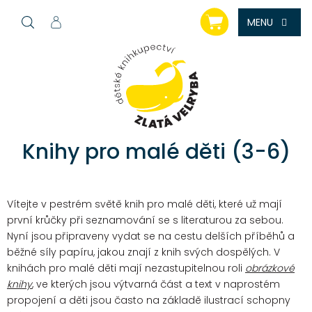
Přejít
NÁKUPNÍ
na
KOŠÍK
obsah
Knihy pro malé děti (3-6)
Vítejte v pestrém světě knih pro malé děti, které už mají
první krůčky při seznamování se s literaturou za sebou.
Nyní jsou připraveny vydat se na cestu delších příběhů a
běžné síly papíru, jakou znají z knih svých dospělých.
V
knihách pro malé děti mají nezastupitelnou roli
obrázkové
knihy
, ve kterých jsou výtvarná část a text v naprostém
propojení a děti jsou často na základě ilustrací schopny