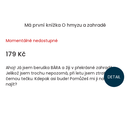
Má první knížka O hmyzu a zahradě
Momentálně nedostupné
179 Kč
Ahoj! Já jsem beruška BÁRA a žiji v překrásné zahradě.
Jelikož jsem trochu nepozorná, při letu jsem ztratila jednu
DETAIL
černou tečku. Kdepak asi bude! Pomůžeš mi ji na zahradě
najít?