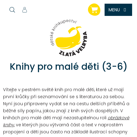
Přejít
NÁKUPNÍ
na
KOŠÍK
obsah
Knihy pro malé děti (3-6)
Vítejte v pestrém světě knih pro malé děti, které už mají
první krůčky při seznamování se s literaturou za sebou.
Nyní jsou připraveny vydat se na cestu delších příběhů a
běžné síly papíru, jakou znají z knih svých dospělých.
V
knihách pro malé děti mají nezastupitelnou roli
obrázkové
knihy
, ve kterých jsou výtvarná část a text v naprostém
propojení a děti jsou často na základě ilustrací schopny