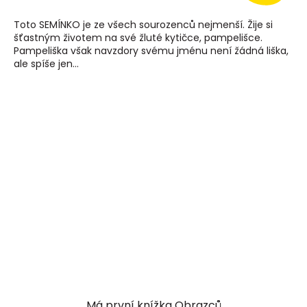
Toto SEMÍNKO je ze všech sourozenců nejmenší. Žije si
šťastným životem na své žluté kytičce, pampelišce.
Pampeliška však navzdory svému jménu není žádná liška,
ale spíše jen...
Má první knížka Obrazců