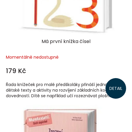
Má první knížka čísel
Momentálně nedostupné
179 Kč
Řada knížeček pro malé předškoláky přináší jednoduché
DETAIL
dětské texty a aktivity na rozvíjení základních kognitivních
dovedností. Dítě se například učí rozeznávat plošné...