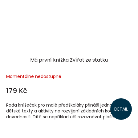
Má první knížka Zvířat ze statku
Momentálně nedostupné
179 Kč
Řada knížeček pro malé předškoláky přináší jednoduché
DETAIL
dětské texty a aktivity na rozvíjení základních kognitivních
dovedností. Dítě se například učí rozeznávat plošné...