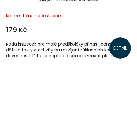
Momentálně nedostupné
179 Kč
Řada knížeček pro malé předškoláky přináší jednoduché
DETAIL
dětské texty a aktivity na rozvíjení základních kognitivních
dovedností. Dítě se například učí rozeznávat plošné...