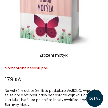
Zrození motýla
Momentálně nedostupné
179 Kč
Na velikém dubovém listu poskakuje VAJÍČKO. Vypadá to,
že se chce vylíhnout dřív než ostatní vajíčka. Hop a
DETAIL
kutululu… kutálí se po celém listu! Zevnitř se ozývá
tlumený hlas:...