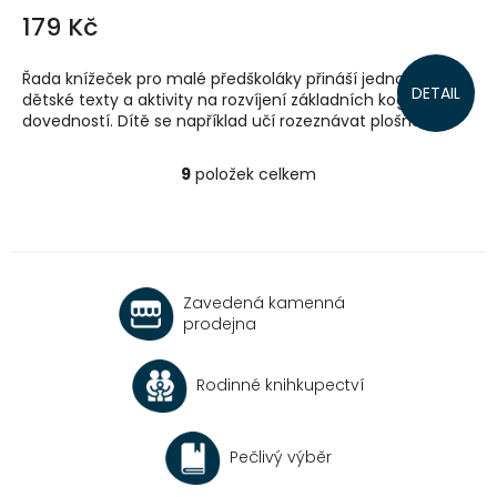
179 Kč
Řada knížeček pro malé předškoláky přináší jednoduché
DETAIL
dětské texty a aktivity na rozvíjení základních kognitivních
dovedností. Dítě se například učí rozeznávat plošné...
9
položek celkem
O
v
l
á
d
a
Zavedená kamenná
c
prodejna
í
p
r
Rodinné knihkupectví
v
k
y
v
Pečlivý výběr
ý