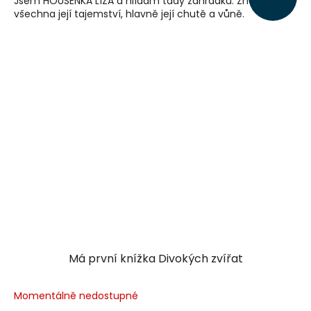
Jsem HOUSENKA LÍZA a hlídám tady zahrádku. Znám
všechna její tajemství, hlavně její chutě a vůně.
Má první knížka Divokých zvířat
Momentálně nedostupné