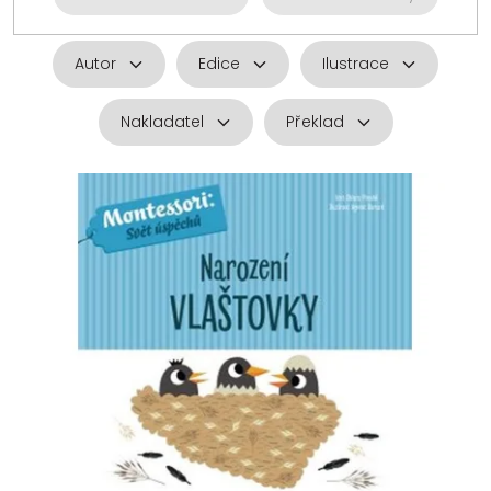
Autor
Edice
Ilustrace
Nakladatel
Překlad
V
ý
p
i
s
p
r
o
d
u
k
t
ů