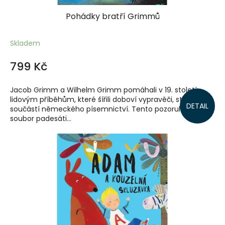
Pohádky bratří Grimmů
Skladem
799 Kč
Jacob Grimm a Wilhelm Grimm pomáhali v 19. století
lidovým příběhům, které šířili doboví vypravěči, stát se
DETAIL
součástí německého písemnictví. Tento pozoruhodný
soubor padesáti...