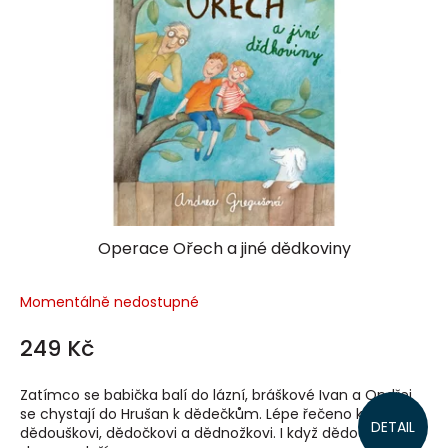
Operace Ořech a jiné dědkoviny
Momentálně nedostupné
249 Kč
Zatímco se babička balí do lázní, bráškové Ivan a Ondřej
se chystají do Hrušan k dědečkům. Lépe řečeno k
DETAIL
dědouškovi, dědočkovi a dědnožkovi. I když dědouško