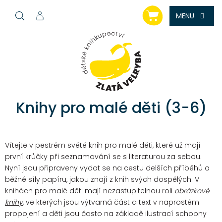
Přejít
NÁKUPNÍ
na
KOŠÍK
obsah
Knihy pro malé děti (3-6)
Vítejte v pestrém světě knih pro malé děti, které už mají
první krůčky při seznamování se s literaturou za sebou.
Nyní jsou připraveny vydat se na cestu delších příběhů a
běžné síly papíru, jakou znají z knih svých dospělých.
V
knihách pro malé děti mají nezastupitelnou roli
obrázkové
knihy
, ve kterých jsou výtvarná část a text v naprostém
propojení a děti jsou často na základě ilustrací schopny