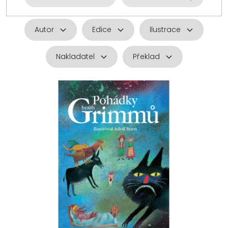
Autor
Edice
Ilustrace
Nakladatel
Překlad
V
ý
p
i
s
p
r
o
d
u
k
t
ů