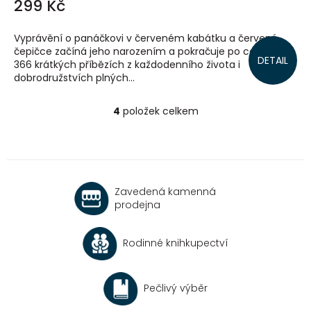
299 Kč
Vyprávění o panáčkovi v červeném kabátku a červené
čepičce začíná jeho narozením a pokračuje po celý rok v
DETAIL
366 krátkých příbězích z každodenního života i
dobrodružstvích plných...
4
položek celkem
O
v
l
á
d
a
Zavedená kamenná
c
prodejna
í
p
r
Rodinné knihkupectví
v
k
y
v
Pečlivý výběr
ý