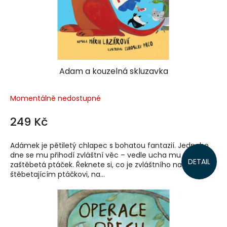
Adam a kouzelná skluzavka
Momentálně nedostupné
249 Kč
Adámek je pětiletý chlapec s bohatou fantazií. Jednoho
dne se mu přihodí zvláštní věc – vedle ucha mu
DETAIL
zaštěbetá ptáček. Řeknete si, co je zvláštního na
štěbetajícím ptáčkovi, na...