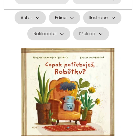
Autor
Edice
Ilustrace
Nakladatel
Překlad
V
ý
p
i
s
p
r
o
d
u
k
t
ů