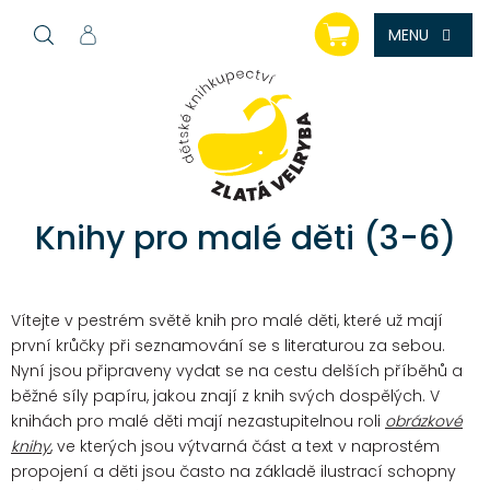
Přejít
NÁKUPNÍ
na
KOŠÍK
obsah
Knihy pro malé děti (3-6)
Vítejte v pestrém světě knih pro malé děti, které už mají
první krůčky při seznamování se s literaturou za sebou.
Nyní jsou připraveny vydat se na cestu delších příběhů a
běžné síly papíru, jakou znají z knih svých dospělých.
V
knihách pro malé děti mají nezastupitelnou roli
obrázkové
knihy
, ve kterých jsou výtvarná část a text v naprostém
propojení a děti jsou často na základě ilustrací schopny