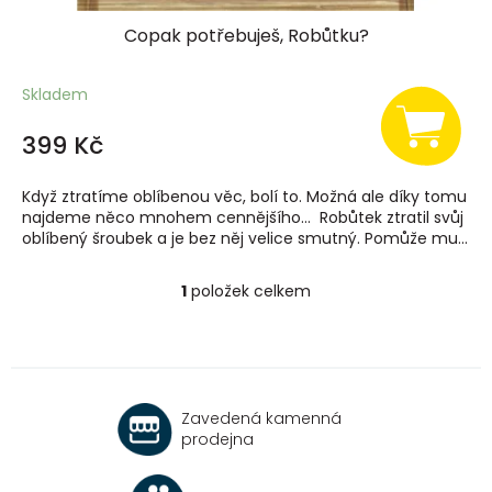
Copak potřebuješ, Robůtku?
Skladem
399 Kč
Když ztratíme oblíbenou věc, bolí to. Možná ale díky tomu
najdeme něco mnohem cennějšího… Robůtek ztratil svůj
oblíbený šroubek a je bez něj velice smutný. Pomůže mu...
1
položek celkem
O
v
l
á
d
a
Zavedená kamenná
c
prodejna
í
p
r