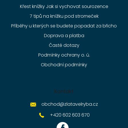
Křest knížky Jak si vychovat sourozence
7 tipů na knížku pod stromeček
Příběhy u kterých se budete popadat za břicho
Doprava a platba
Časté dotazy
Podmínky ochrany o. ú.
Obchodní podmínky
Kontakt
obchod
@
zlatavelryba.cz
+420 602 603 670