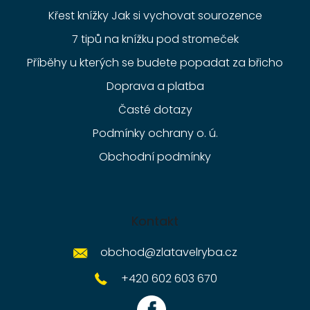
Křest knížky Jak si vychovat sourozence
7 tipů na knížku pod stromeček
Příběhy u kterých se budete popadat za břicho
Doprava a platba
Časté dotazy
Podmínky ochrany o. ú.
Obchodní podmínky
Kontakt
obchod
@
zlatavelryba.cz
+420 602 603 670