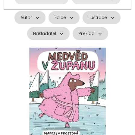
Autor
Edice
Ilustrace
Nakladatel
Překlad
V
ý
p
i
s
p
r
o
d
u
k
t
ů