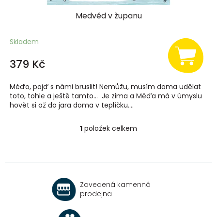
Medvěd v županu
Skladem
379 Kč
Méďo, pojď s námi bruslit! Nemůžu, musím doma udělat
toto, tohle a ještě tamto… Je zima a Méďa má v úmyslu
hovět si až do jara doma v teplíčku....
1
položek celkem
O
v
l
á
d
a
Zavedená kamenná
c
prodejna
í
p
r