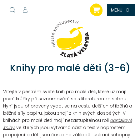
Přejít
NÁKUPNÍ
na
KOŠÍK
obsah
Knihy pro malé děti (3-6)
Vítejte v pestrém světě knih pro malé děti, které už mají
první krůčky při seznamování se s literaturou za sebou.
Nyní jsou připraveny vydat se na cestu delších příběhů a
běžné síly papíru, jakou znají z knih svých dospělých.
V
knihách pro malé děti mají nezastupitelnou roli
obrázkové
knihy
, ve kterých jsou výtvarná část a text v naprostém
propojení a děti jsou často na základě ilustrací schopny