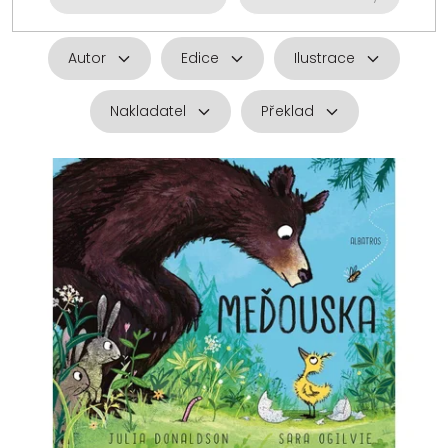
Autor
Edice
Ilustrace
Nakladatel
Překlad
V
ý
p
i
s
p
r
o
d
u
k
t
ů