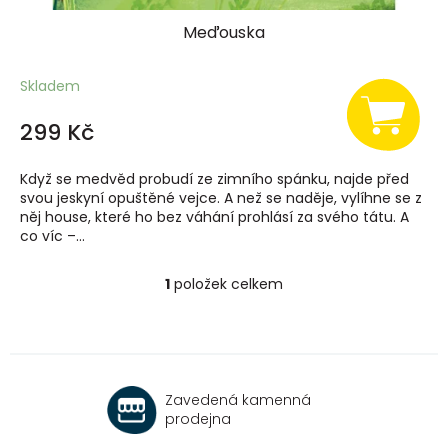
Meďouska
Skladem
299 Kč
Když se medvěd probudí ze zimního spánku, najde před
svou jeskyní opuštěné vejce. A než se naděje, vylíhne se z
něj house, které ho bez váhání prohlásí za svého tátu. A
co víc –...
1
položek celkem
O
v
l
á
d
a
Zavedená kamenná
c
prodejna
í
p