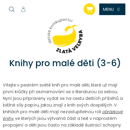
Přejít
NÁKUPNÍ
na
KOŠÍK
obsah
Knihy pro malé děti (3-6)
Vítejte v pestrém světě knih pro malé děti, které už mají
první krůčky při seznamování se s literaturou za sebou.
Nyní jsou připraveny vydat se na cestu delších příběhů a
běžné síly papíru, jakou znají z knih svých dospělých.
V
knihách pro malé děti mají nezastupitelnou roli
obrázkové
knihy
, ve kterých jsou výtvarná část a text v naprostém
propojení a děti jsou často na základě ilustrací schopny