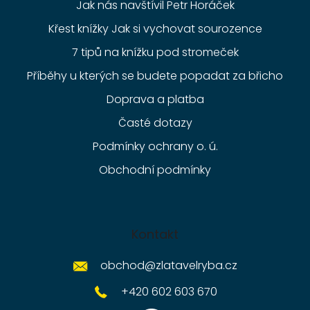
Jak nás navštívil Petr Horáček
Křest knížky Jak si vychovat sourozence
7 tipů na knížku pod stromeček
Příběhy u kterých se budete popadat za břicho
Doprava a platba
Časté dotazy
Podmínky ochrany o. ú.
Obchodní podmínky
Kontakt
obchod
@
zlatavelryba.cz
+420 602 603 670