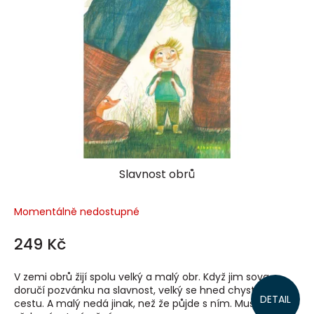
Slavnost obrů
Momentálně nedostupné
249 Kč
V zemi obrů žijí spolu velký a malý obr. Když jim sova
doručí pozvánku na slavnost, velký se hned chystá na
DETAIL
cestu. A malý nedá jinak, než že půjde s ním. Musí