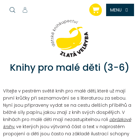
Přejít
NÁKUPNÍ
na
KOŠÍK
obsah
Knihy pro malé děti (3-6)
Vítejte v pestrém světě knih pro malé děti, které už mají
první krůčky při seznamování se s literaturou za sebou.
Nyní jsou připraveny vydat se na cestu delších příběhů a
běžné síly papíru, jakou znají z knih svých dospělých.
V
knihách pro malé děti mají nezastupitelnou roli
obrázkové
knihy
, ve kterých jsou výtvarná část a text v naprostém
propojení a děti jsou často na základě ilustrací schopny