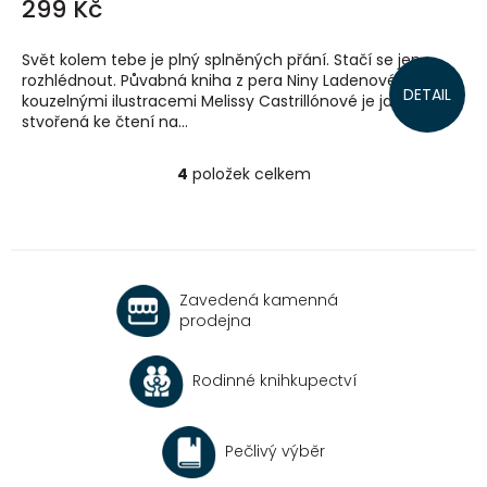
299 Kč
Svět kolem tebe je plný splněných přání. Stačí se jen
rozhlédnout. Půvabná kniha z pera Niny Ladenové s
DETAIL
kouzelnými ilustracemi Melissy Castrillónové je jako
stvořená ke čtení na...
4
položek celkem
O
v
l
á
d
a
Zavedená kamenná
c
prodejna
í
p
r
Rodinné knihkupectví
v
k
y
v
Pečlivý výběr
ý