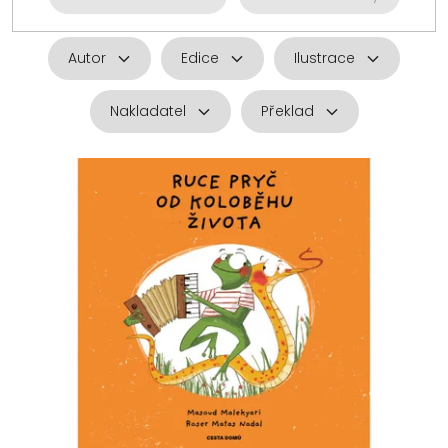
Autor
Edice
Ilustrace
Nakladatel
Překlad
V
ý
p
i
s
p
r
o
d
u
k
t
ů