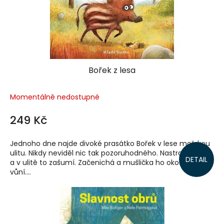
Bořek z lesa
Momentálně nedostupné
249 Kč
Jednoho dne najde divoké prasátko Bořek v lese mořskou
ulitu. Nikdy neviděl nic tak pozoruhodného. Nastraží ouška
DETAIL
a v ulitě to zašumí. Začenichá a mušlička ho okouzlí svou
vůní....