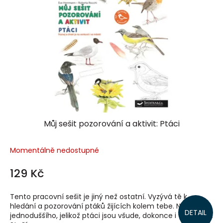
Můj sešit pozorování a aktivit: Ptáci
Momentálně nedostupné
129 Kč
Tento pracovní sešit je jiný než ostatní. Vyzývá tě k
hledání a pozorování ptáků žijících kolem tebe. Není nic
DETAIL
jednoduššího, jelikož ptáci jsou všude, dokonce i ve městě.