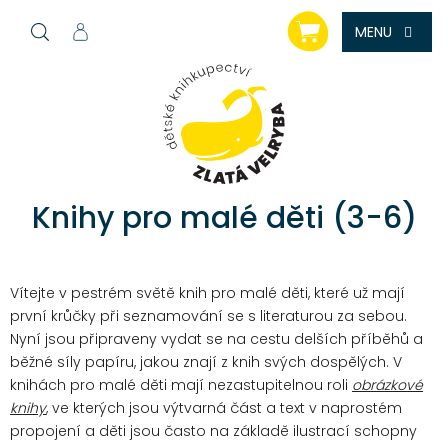
Přejít
NÁKUPNÍ
na
KOŠÍK
obsah
Knihy pro malé děti (3-6)
Vítejte v pestrém světě knih pro malé děti, které už mají
první krůčky při seznamování se s literaturou za sebou.
Nyní jsou připraveny vydat se na cestu delších příběhů a
běžné síly papíru, jakou znají z knih svých dospělých.
V
knihách pro malé děti mají nezastupitelnou roli
obrázkové
knihy
, ve kterých jsou výtvarná část a text v naprostém
propojení a děti jsou často na základě ilustrací schopny