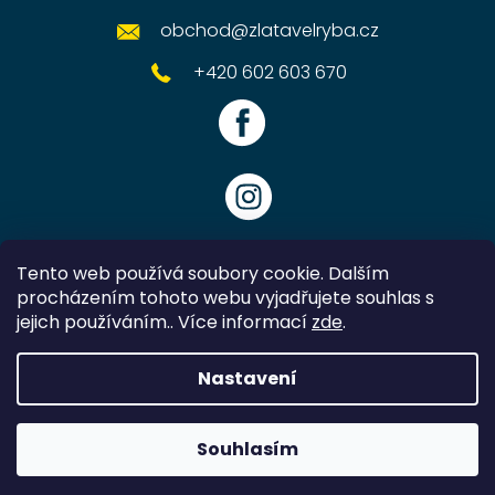
obchod
@
zlatavelryba.cz
+420 602 603 670
Tento web používá soubory cookie. Dalším
procházením tohoto webu vyjadřujete souhlas s
jejich používáním.. Více informací
zde
.
Vytvořil Shoptet
Nastavení
Copyright 2026
Zlatavelryba.cz
. Všechna práva vyhrazena.
Souhlasím