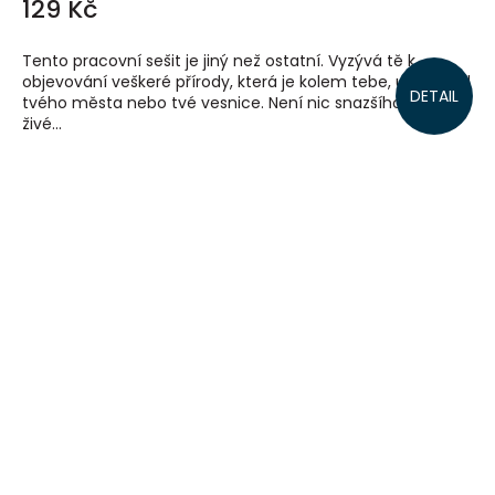
129 Kč
Tento pracovní sešit je jiný než ostatní. Vyzývá tě k
objevování veškeré přírody, která je kolem tebe, uprostřed
DETAIL
tvého města nebo tvé vesnice. Není nic snazšího, protože
živé...