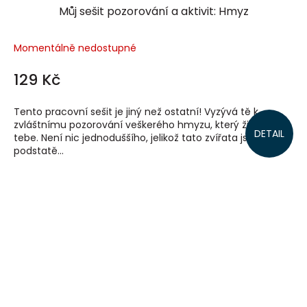
Můj sešit pozorování a aktivit: Hmyz
Momentálně nedostupné
129 Kč
Tento pracovní sešit je jiný než ostatní! Vyzývá tě k
zvláštnímu pozorování veškerého hmyzu, který žije kolem
DETAIL
tebe. Není nic jednoduššího, jelikož tato zvířata jsou v
podstatě...