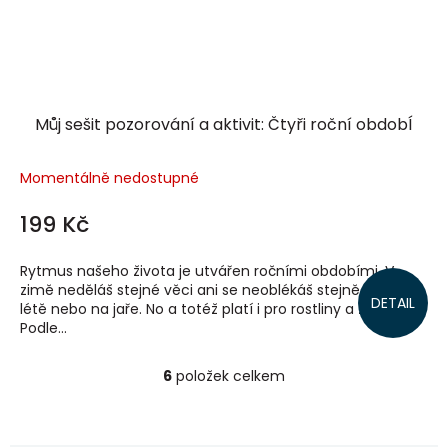
Můj sešit pozorování a aktivit: Čtyři roční obdobÍ
Momentálně nedostupné
199 Kč
Rytmus našeho života je utvářen ročními obdobími. V
zimě neděláš stejné věci ani se neoblékáš stejně jako v
DETAIL
létě nebo na jaře. No a totéž platí i pro rostliny a zvířata!
Podle...
6
položek celkem
O
v
l
á