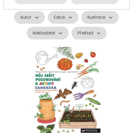
Autor
Edice
Ilustrace
Nakladatel
Překlad
V
ý
p
i
s
p
r
o
d
u
k
t
ů