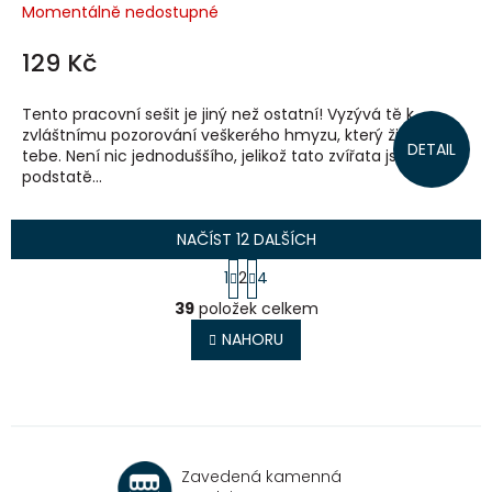
Momentálně nedostupné
129 Kč
Tento pracovní sešit je jiný než ostatní! Vyzývá tě k
zvláštnímu pozorování veškerého hmyzu, který žije kolem
DETAIL
tebe. Není nic jednoduššího, jelikož tato zvířata jsou v
podstatě...
NAČÍST 12 DALŠÍCH
S
1
2
4
t
O
r
39
položek celkem
v
á
l
NAHORU
n
á
k
o
d
v
a
á
c
n
í
í
p
Zavedená kamenná
r