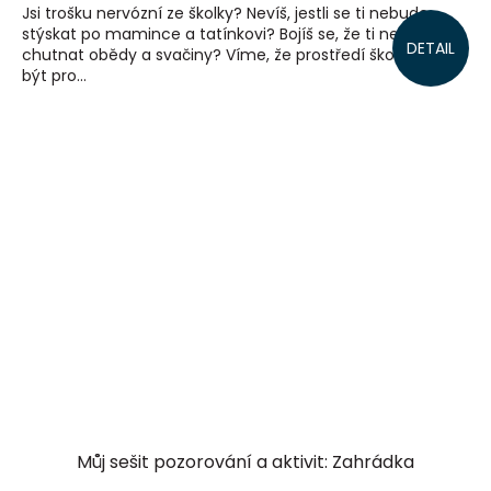
Jsi trošku nervózní ze školky? Nevíš, jestli se ti nebude
stýskat po mamince a tatínkovi? Bojíš se, že ti nebudou
DETAIL
chutnat obědy a svačiny? Víme, že prostředí školky může
být pro...
Můj sešit pozorování a aktivit: Zahrádka