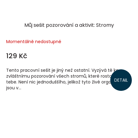
Můj sešit pozorování a aktivit: Stromy
Momentálně nedostupné
129 Kč
Tento pracovní sešit je jiný než ostatní. Vyzývá tě ke
zvláštnímu pozorování všech stromů, které rostou kolem
DETAIL
tebe. Není nic jednoduššího, jelikož tyto živé organismy
jsou v...