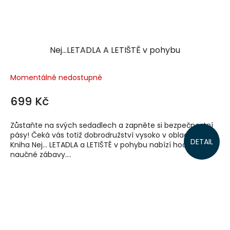
Nej...LETADLA A LETIŠTĚ v pohybu
Momentálně nedostupné
699 Kč
Zůstaňte na svých sedadlech a zapněte si bezpečnostní
pásy! Čeká vás totiž dobrodružství vysoko v oblacích.
DETAIL
Kniha Nej… LETADLA a LETIŠTĚ v pohybu nabízí hodiny
naučné zábavy....