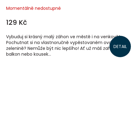
Momentálně nedostupné
129 Kč
Vybuduj si krásný malý záhon ve městě i na venkově!
Pochutnat si na vlastnoručně vypěstovaném ovoci či
DETAIL
zelenině? Nemůže být nic lepšího! Ať už máš zahradu,
balkon nebo kousek...