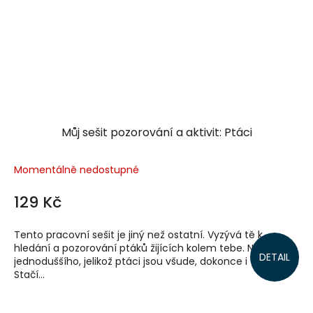
Můj sešit pozorování a aktivit: Ptáci
Momentálně nedostupné
129 Kč
Tento pracovní sešit je jiný než ostatní. Vyzývá tě k
hledání a pozorování ptáků žijících kolem tebe. Není nic
DETAIL
jednoduššího, jelikož ptáci jsou všude, dokonce i ve městě.
Stačí...