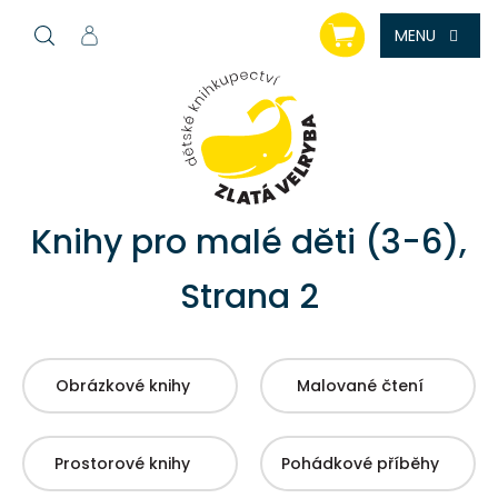
Přejít
NÁKUPNÍ
na
KOŠÍK
obsah
Knihy pro malé děti (3-6)
,
Strana 2
Obrázkové knihy
Malované čtení
Prostorové knihy
Pohádkové příběhy