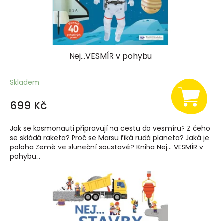
k
t
ů
Nej...VESMÍR v pohybu
Skladem
699 Kč
Jak se kosmonauti připravují na cestu do vesmíru? Z čeho
se skládá raketa? Proč se Marsu říká rudá planeta? Jaká je
poloha Země ve sluneční soustavě? Kniha Nej… VESMÍR v
pohybu...