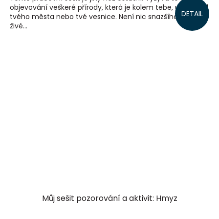
objevování veškeré přírody, která je kolem tebe, uprostřed
DETAIL
tvého města nebo tvé vesnice. Není nic snazšího, protože
živé...
Můj sešit pozorování a aktivit: Hmyz