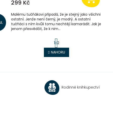
299 Kč
Malému tučňákovi připadá, že je stejný jako všichni
ostatní. Jenže není černý, je modrý. A ostatní
IL
tučňáci s ním kvůli tomu nechtějí kamarádit. Jak je
jenom přesvědčit, že k nim...
S
1
2
t
r
O
NAHORU
á
v
n
l
k
á
o
d
v
a
á
c
n
í
í
Rodinné knihkupectví
p
r
v
k
y
v