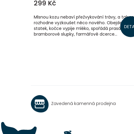
299 Kč
Mlsnou kozu nebaví přežvykování trávy, a tak se
rozhodne vyzkoušet něco nového. Obejde celý
DETA
statek, kočce vypije mléko, spořádá prasátku
bramborové slupky, farmářově dcerce...
Zavedená kamenná prodejna