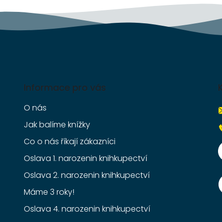
ý
p
i
s
u
Informace pro vás
O nás
Jak balíme knížky
Co o nás říkají zákazníci
Oslava 1. narozenin knihkupectví
Oslava 2. narozenin knihkupectví
Máme 3 roky!
Oslava 4. narozenin knihkupectví