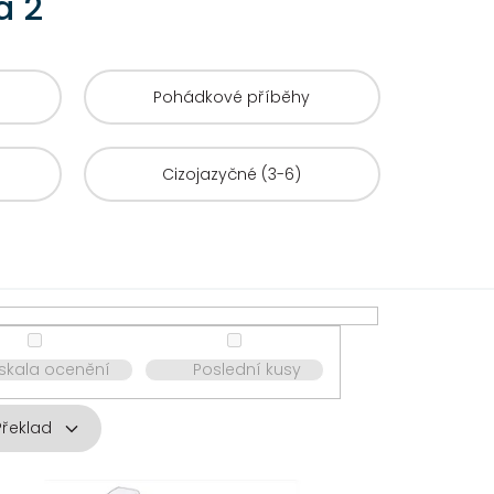
a 2
Pohádkové příběhy
Cizojazyčné (3-6)
ískala ocenění
Poslední kusy
Překlad