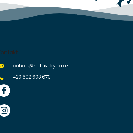
Kontakt
obchod
@
zlatavelryba.cz
+420 602 603 670