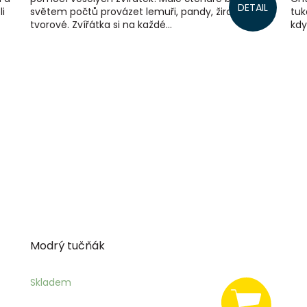
DETAIL
i
světem počtů provázet lemuři, pandy, žirafy a další
tuk
tvorové. Zvířátka si na každé...
kdy
Modrý tučňák
Skladem