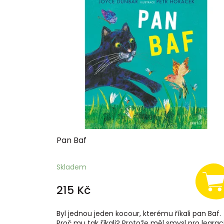
ý
p
i
s
p
r
o
d
u
k
t
ů
Pan Baf
Skladem
215 Kč
Byl jednou jeden kocour, kterému říkali pan Baf.
Proč mu tak říkali? Protože měl smysl pro legrac