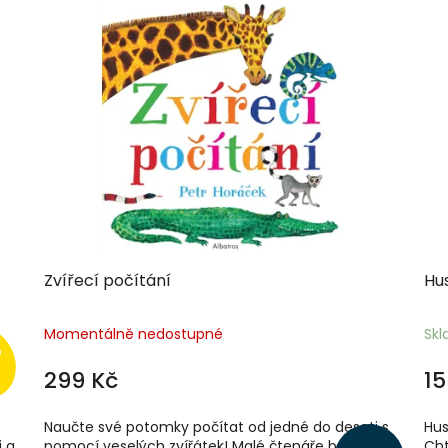
Zvířecí počítání
Hus
Momentálně nedostupné
Sk
299 Kč
15
Naučte své potomky počítat od jedné do deseti s
Hus
i a
pomocí veselých zvířátek! Malé čtenáře budou
Cht