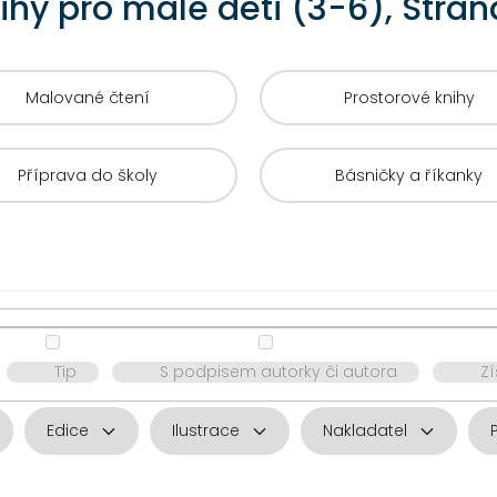
ihy pro malé děti (3-6)
, Stran
Malované čtení
Prostorové knihy
Příprava do školy
Básničky a říkanky
Tip
S podpisem autorky či autora
Z
Edice
Ilustrace
Nakladatel