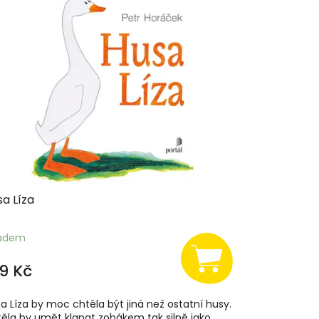
a Líza
ladem
9 Kč
a Líza by moc chtěla být jiná než ostatní husy.
ěla by umět klapat zobákem tak silně jako