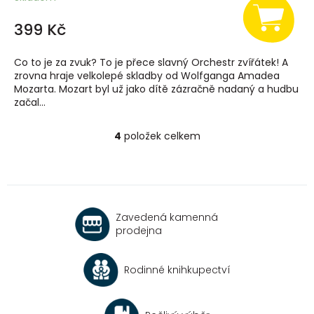
399 Kč
Co to je za zvuk? To je přece slavný Orchestr zvířátek! A
zrovna hraje velkolepé skladby od Wolfganga Amadea
Mozarta. Mozart byl už jako dítě zázračně nadaný a hudbu
začal...
4
položek celkem
O
v
l
á
d
a
Zavedená kamenná
c
prodejna
í
p
r
Rodinné knihkupectví
v
k
y