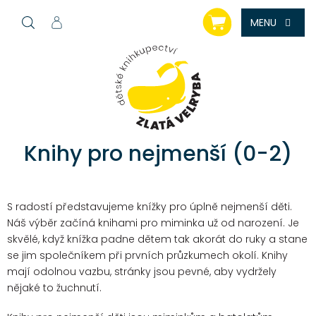
Přejít
NÁKUPNÍ
na
KOŠÍK
obsah
Knihy pro nejmenší (0-2)
S radostí představujeme knížky pro úplně nejmenší děti.
Náš výběr začíná knihami pro miminka už od narození. Je
skvělé, když knížka padne dětem tak akorát do ruky a stane
se jim společníkem při prvních průzkumech okolí. Knihy
mají odolnou vazbu, stránky jsou pevné, aby vydržely
nějaké to žuchnutí.