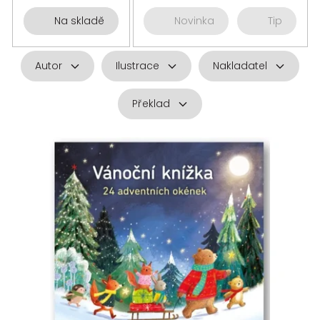
Na skladě
Novinka
Tip
Autor
Ilustrace
Nakladatel
Překlad
V
ý
p
i
s
p
r
o
d
u
k
t