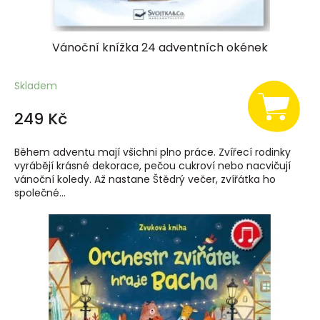
ů
Vánoční knížka 24 adventních okének
Skladem
249 Kč
Během adventu mají všichni plno práce. Zvířecí rodinky
vyrábějí krásné dekorace, pečou cukroví nebo nacvičují
vánoční koledy. Až nastane Štědrý večer, zvířátka ho
společné...