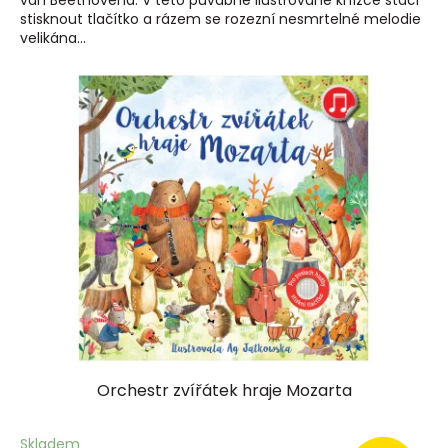
van Beethovena. V této půvabně ilustrované knížce stačí
stisknout tlačítko a rázem se rozezní nesmrtelné melodie
velikána...
Orchestr zvířátek hraje Mozarta
Skladem