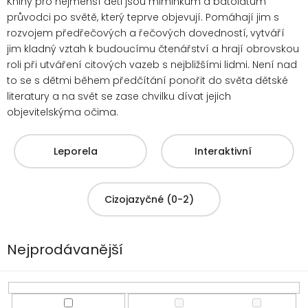
Knihy pro nejmenší děti jsou miminkům a batolatům
průvodci po světě, který teprve objevují. Pomáhají jim s
rozvojem předřečových a řečových dovedností, vytváří
jim kladný vztah k budoucímu čtenářství a hrají obrovskou
roli při utváření citových vazeb s nejbližšími lidmi. Není nad
to se s dětmi
během předčítání ponořit do světa dětské
literatury a na svět se zase chvilku dívat jejich
objevitelskýma očima.
Leporela
Interaktivní
Cizojazyčné (0-2)
Nejprodávanější