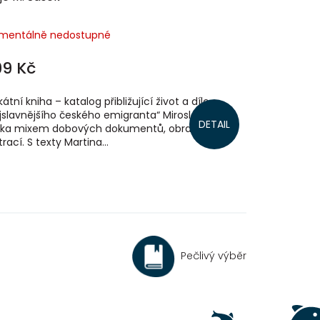
mentálně nedostupné
99 Kč
kátní kniha – katalog přibližující život a dílo
jslavnějšího českého emigranta“ Miroslava
DETAIL
ka mixem dobových dokumentů, obrazů, skic a
trací. S texty Martina...
Pečlivý výběr