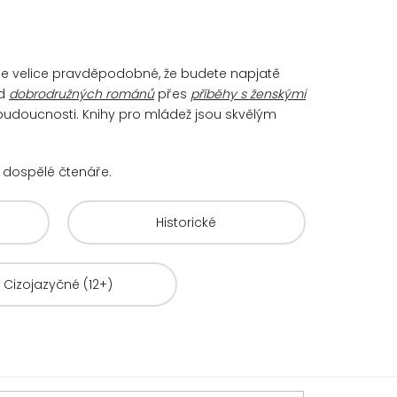
. Je velice pravděpodobné, že budete napjatě
d
dobrodružných románů
přes
příběhy s ženskými
 budoucnosti. Knihy pro mládež jsou skvělým
už dospělé čtenáře.
Historické
Cizojazyčné (12+)