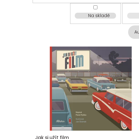
Na skladě
A
V
ý
p
i
s
p
r
o
d
u
k
t
ů
Jak si užít film