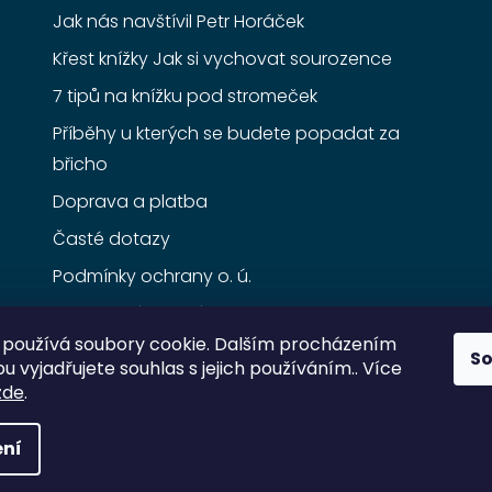
Jak nás navštívil Petr Horáček
Křest knížky Jak si vychovat sourozence
7 tipů na knížku pod stromeček
Příběhy u kterých se budete popadat za
břicho
Doprava a platba
Časté dotazy
Podmínky ochrany o. ú.
Obchodní podmínky
používá soubory cookie. Dalším procházením
S
 vyjadřujete souhlas s jejich používáním.. Více
zde
.
ní
razena.