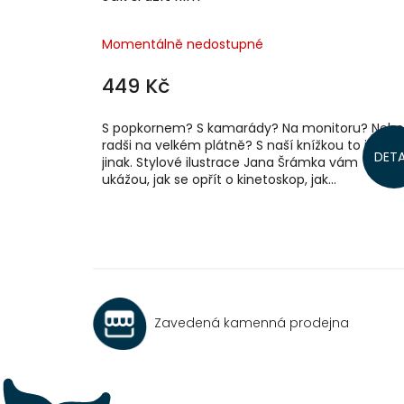
Momentálně nedostupné
449 Kč
S popkornem? S kamarády? Na monitoru? Nebo
radši na velkém plátně? S naší knížkou to jde je
DETA
jinak. Stylové ilustrace Jana Šrámka vám
ukážou, jak se opřít o kinetoskop, jak...
Zavedená kamenná prodejna