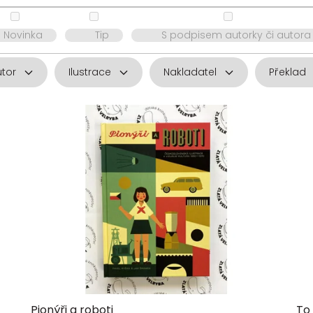
Novinka
Tip
S podpisem autorky či autora
utor
Ilustrace
Nakladatel
Překlad
Pionýři a roboti
To 