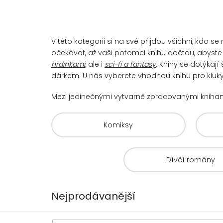
V této kategorii si na své přijdou všichni, kdo
očekávat, až vaši potomci knihu dočtou, abyste s
hrdinkami
, ale i
sci-fi a fantasy
. Knihy se dotýkaj
dárkem. U nás vyberete vhodnou knihu pro kluky 
Mezi jedinečnými vytvarně zpracovanými kniha
Komiksy
Dívčí romány
Nejprodávanější