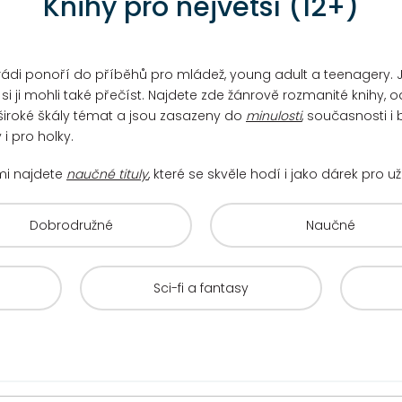
Knihy pro největší (12+)
 se rádi ponoří do příběhů pro mládež, young adult a teenagery
i ji mohli také přečíst. Najdete zde žánrově rozmanité knihy, o
í široké škály témat a jsou zasazeny do
minulosti
, současnosti i
i pro holky.
mi najdete
naučné tituly
, které se skvěle hodí i jako dárek pro 
Dobrodružné
Naučné
Sci-fi a fantasy