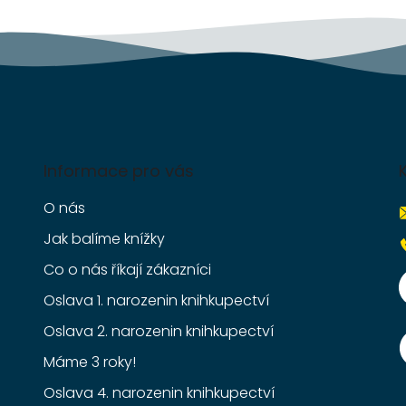
k
y
v
ý
p
i
s
u
Informace pro vás
O nás
Jak balíme knížky
Co o nás říkají zákazníci
Oslava 1. narozenin knihkupectví
Oslava 2. narozenin knihkupectví
Máme 3 roky!
Oslava 4. narozenin knihkupectví