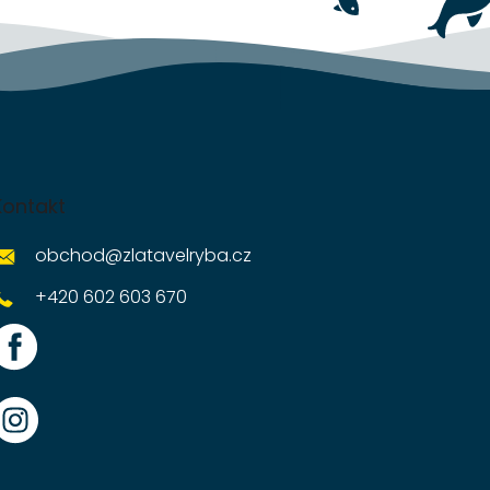
Kontakt
obchod
@
zlatavelryba.cz
+420 602 603 670