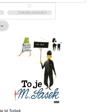
Získala ocenění
je M. Šašek