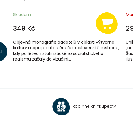
Skladem
Mo
349 Kč
2
Objevná monografie badatelů v oblasti výtvarné
Uni
ště
kultury mapuje zlatou éru československé ilustrace,
„ne
IL
kdy po létech stalinistického socialistického
Šaš
realismu začaly do vizuální...
ilus
O
v
l
á
d
a
c
Rodinné knihkupectví
í
p
r
v