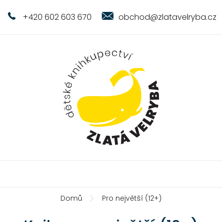
+420 602 603 670
obchod@zlatavelryba.cz
Domů
Pro největší (12+)