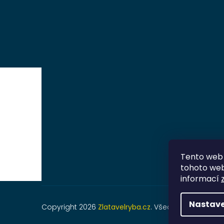
Tento web 
tohoto webu
informací
Nastave
Copyright 2026
Zlatavelryba.cz
. Všechna práva vyh