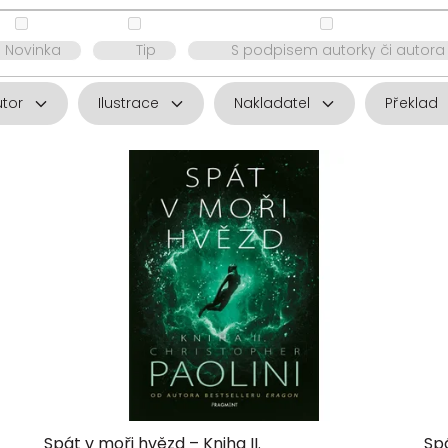
Novinka
Tip
S podpisem autorky či autora
utor
Ilustrace
Nakladatel
Překlad
Spát v moři hvězd – Kniha II.
Spá