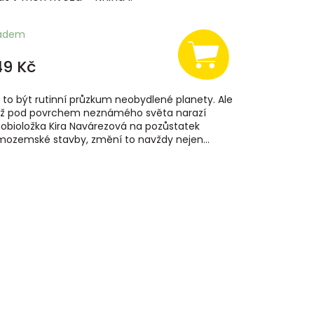
ladem
49 Kč
 to být rutinní průzkum neobydlené planety. Ale
ž pod povrchem neznámého světa narazí
obioložka Kira Navárezová na pozůstatek
ozemské stavby, změní to navždy nejen...