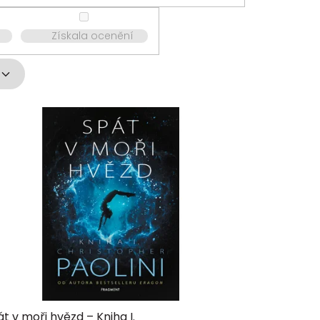
Získala ocenění
t v moři hvězd – Kniha I.