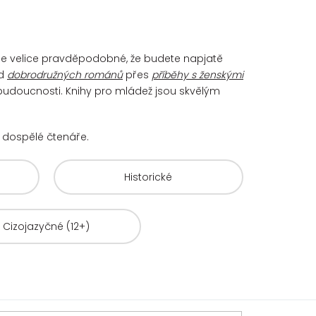
. Je velice pravděpodobné, že budete napjatě
d
dobrodružných románů
přes
příběhy s ženskými
 budoucnosti. Knihy pro mládež jsou skvělým
už dospělé čtenáře.
Historické
Cizojazyčné (12+)