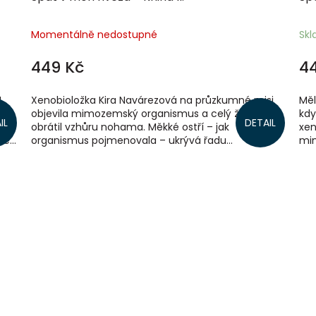
Momentálně nedostupné
Sk
449 Kč
4
!
Xenobioložka Kira Navárezová na průzkumné misi
Měl
objevila mimozemský organismus a celý život se jí
kdy
IL
DETAIL
obrátil vzhůru nohama. Měkké ostří – jak
xen
e...
organismus pojmenovala – ukrývá řadu...
mim