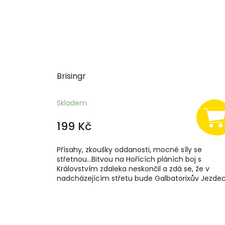
Brisingr
Skladem
199 Kč
Přísahy, zkoušky oddanosti, mocné síly se
střetnou...Bitvou na Hořících pláních boj s
Královstvím zdaleka neskončil a zdá se, že v
nadcházejícím střetu bude Galbatorixův Jezdec.