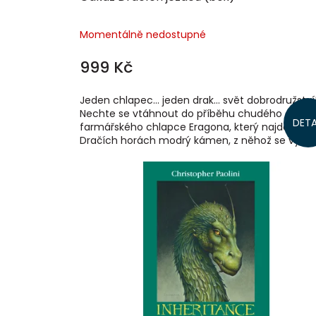
Momentálně nedostupné
999 Kč
Jeden chlapec… jeden drak… svět dobrodružství
Nechte se vtáhnout do příběhu chudého
DETA
farmářského chlapce Eragona, který najde v
Dračích horách modrý kámen, z něhož se vyklub