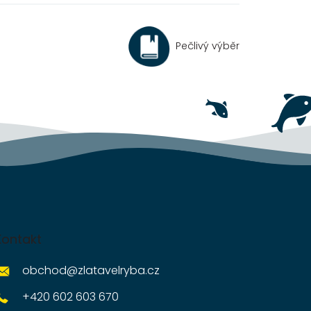
Pečlivý výběr
Kontakt
obchod
@
zlatavelryba.cz
+420 602 603 670