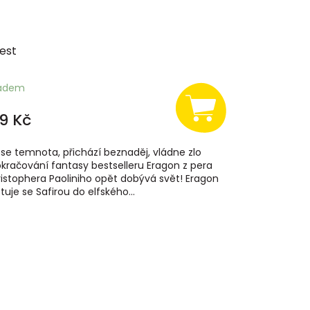
est
ladem
9 Kč
í se temnota, přichází beznaděj, vládne zlo
Pokračování fantasy bestselleru Eragon z pera
istophera Paoliniho opět dobývá svět! Eragon
tuje se Safirou do elfského...