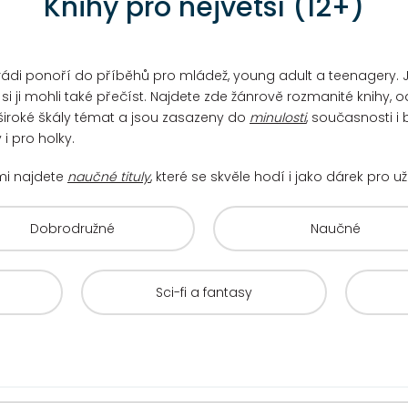
Knihy pro největší (12+)
 se rádi ponoří do příběhů pro mládež, young adult a teenagery
i ji mohli také přečíst. Najdete zde žánrově rozmanité knihy, o
í široké škály témat a jsou zasazeny do
minulosti
, současnosti i
i pro holky.
mi najdete
naučné tituly
, které se skvěle hodí i jako dárek pro 
Dobrodružné
Naučné
Sci-fi a fantasy