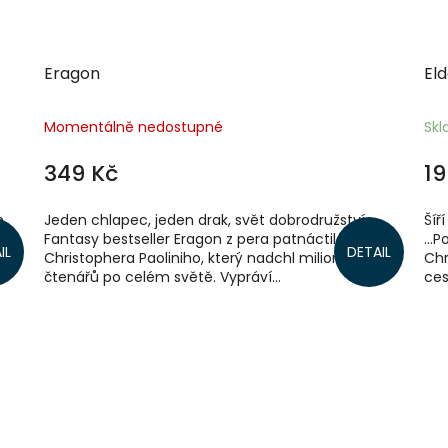
Eragon
Eld
Momentálně nedostupné
Sk
349 Kč
19
n
Jeden chlapec, jeden drak, svět dobrodružství.
Šíř
eho
Fantasy bestseller Eragon z pera patnáctiletého
...
IL
DETAIL
e.
Christophera Paoliniho, který nadchl miliony
Chr
čtenářů po celém světě. Vypráví...
ces