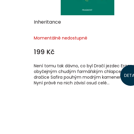
Inheritance
Momentálně nedostupné
199 Kč
Není tomu tak dávno, co byl Dračí jezdec Erago
obyčejným chudým farmářským chlapcem a j
DETA
dračice Safira pouhým modrým kamenem v les
Nyní právě na nich závisí osud celé...