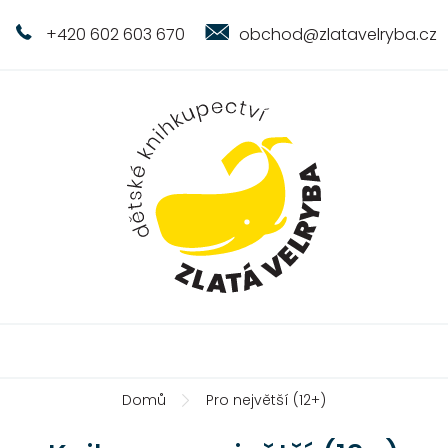
+420 602 603 670
obchod@zlatavelryba.cz
Domů
Pro největší (12+)