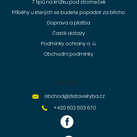
7 tipů na knížku pod stromeček
Příběhy u kterých se budete popadat za břicho
Doprava a platba
Časté dotazy
Podmínky ochrany o. ú.
Obchodní podmínky
Kontakt
obchod
@
zlatavelryba.cz
+420 602 603 670