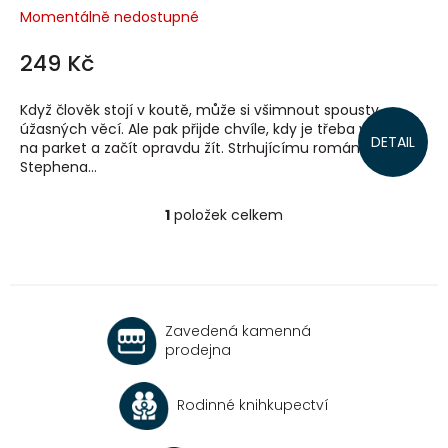
Momentálně nedostupné
249 Kč
Když člověk stojí v koutě, může si všimnout spousty
úžasných věcí. Ale pak přijde chvíle, kdy je třeba vykročit
DETAIL
na parket a začít opravdu žít. Strhujícímu románu
Stephena...
1
položek celkem
O
v
l
á
d
a
Zavedená kamenná
c
prodejna
í
p
r
Rodinné knihkupectví
v
k