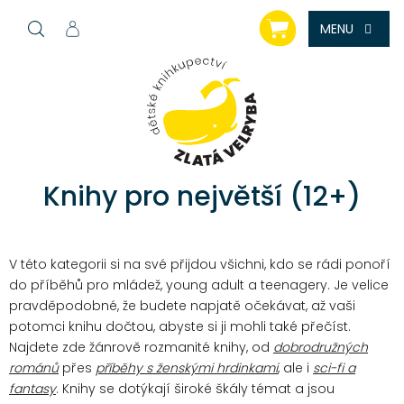
Přejít
NÁKUPNÍ
na
KOŠÍK
obsah
Knihy pro největší (12+)
V této kategorii si na své přijdou všichni, kdo se rádi ponoří
do příběhů pro mládež, young adult a teenagery. Je velice
pravděpodobné, že budete napjatě očekávat, až vaši
potomci knihu dočtou, abyste si ji mohli také přečíst.
Najdete zde žánrově rozmanité knihy, od
dobrodružných
románů
přes
příběhy s ženskými hrdinkami
, ale i
sci-fi a
fantasy
. Knihy se dotýkají široké škály témat a jsou