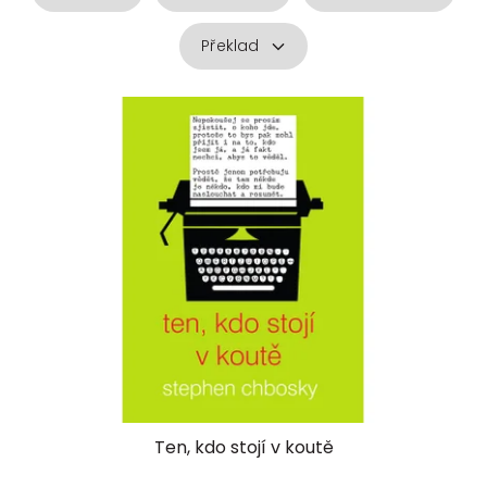
Překlad
V
ý
p
i
s
p
r
o
d
u
k
t
ů
Ten, kdo stojí v koutě