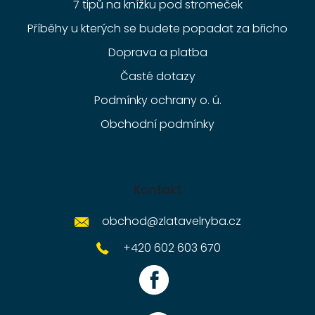
7 tipů na knížku pod stromeček
Příběhy u kterých se budete popadat za břicho
Doprava a platba
Časté dotazy
Podmínky ochrany o. ú.
Obchodní podmínky
Kontakt
obchod
@
zlatavelryba.cz
+420 602 603 670