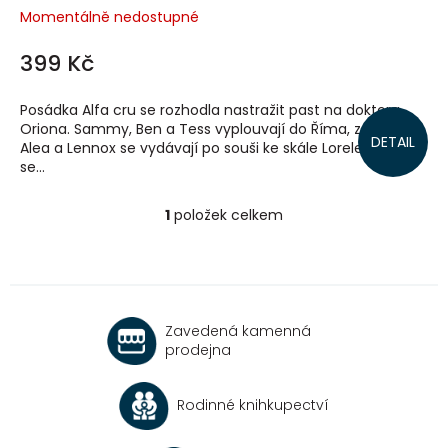
Momentálně nedostupné
399 Kč
Posádka Alfa cru se rozhodla nastražit past na doktora
Oriona. Sammy, Ben a Tess vyplouvají do Říma, zatímco
DETAIL
Alea a Lennox se vydávají po souši ke skále Loreley, u které
se...
1
položek celkem
O
v
l
á
d
a
Zavedená kamenná
c
prodejna
í
p
r
Rodinné knihkupectví
v
k