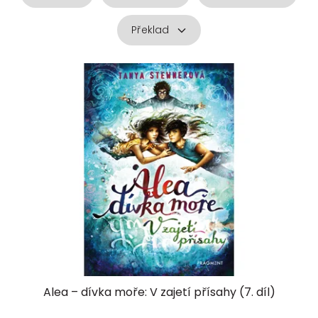
Překlad
V
ý
p
i
s
p
r
o
d
u
k
t
ů
Alea – dívka moře: V zajetí přísahy (7. díl)