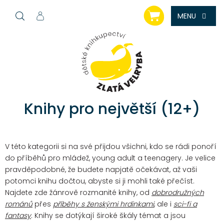
Přejít
NÁKUPNÍ
na
KOŠÍK
obsah
Knihy pro největší (12+)
V této kategorii si na své přijdou všichni, kdo se rádi ponoří
do příběhů pro mládež, young adult a teenagery. Je velice
pravděpodobné, že budete napjatě očekávat, až vaši
potomci knihu dočtou, abyste si ji mohli také přečíst.
Najdete zde žánrově rozmanité knihy, od
dobrodružných
románů
přes
příběhy s ženskými hrdinkami
, ale i
sci-fi a
fantasy
. Knihy se dotýkají široké škály témat a jsou