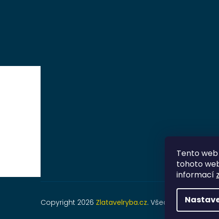
Tento web 
tohoto webu
informací
Nastave
Copyright 2026
Zlatavelryba.cz
. Všechna práva vyh