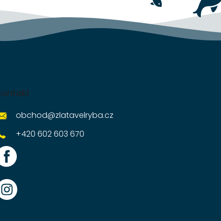
Kontakt
obchod
@
zlatavelryba.cz
+420 602 603 670