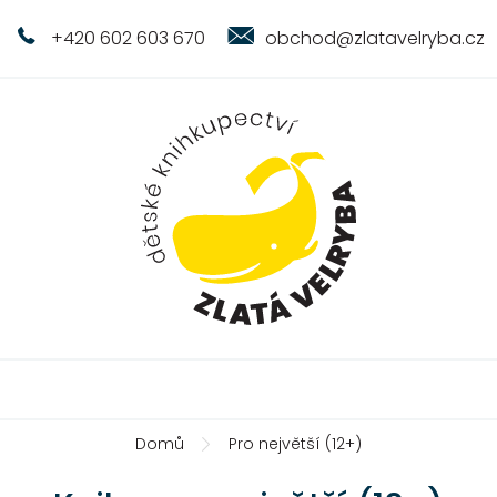
+420 602 603 670
obchod@zlatavelryba.cz
Domů
Pro největší (12+)