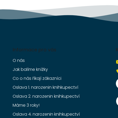
k
y
v
ý
p
i
s
u
Informace pro vás
O nás
Jak balíme knížky
Co o nás říkají zákazníci
Oslava 1. narozenin knihkupectví
Oslava 2. narozenin knihkupectví
Máme 3 roky!
Oslava 4. narozenin knihkupectví