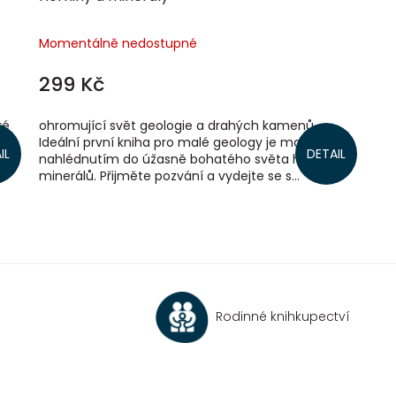
Momentálně nedostupné
299 Kč
ré
ohromující svět geologie a drahých kamenů
Ideální první kniha pro malé geology je malým
IL
DETAIL
nahlédnutím do úžasně bohatého světa hornin a
minerálů. Přijměte pozvání a vydejte se s...
O
v
l
á
d
a
c
Rodinné knihkupectví
í
p
r
v