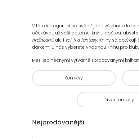
V této kategorii si na své přijdou všichni, kdo
očekávat, až vaši potomci knihu dočtou, abyste s
hrdinkami
, ale i
sci-fi a fantasy
. Knihy se dotýkaj
dárkem. U nás vyberete vhodnou knihu pro kluky 
Mezi jedinečnými vytvarně zpracovanými kniha
Komiksy
Dívčí romány
Nejprodávanější