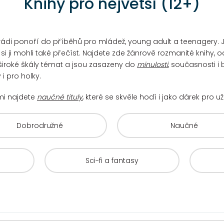
Knihy pro největší (12+)
 se rádi ponoří do příběhů pro mládež, young adult a teenagery
i ji mohli také přečíst. Najdete zde žánrově rozmanité knihy, o
í široké škály témat a jsou zasazeny do
minulosti
, současnosti i
i pro holky.
mi najdete
naučné tituly
, které se skvěle hodí i jako dárek pro 
Dobrodružné
Naučné
Sci-fi a fantasy