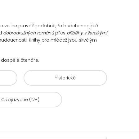
. Je velice pravděpodobné, že budete napjatě
d
dobrodružných románů
přes
příběhy s ženskými
 budoucnosti. Knihy pro mládež jsou skvělým
už dospělé čtenáře.
Historické
Cizojazyčné (12+)