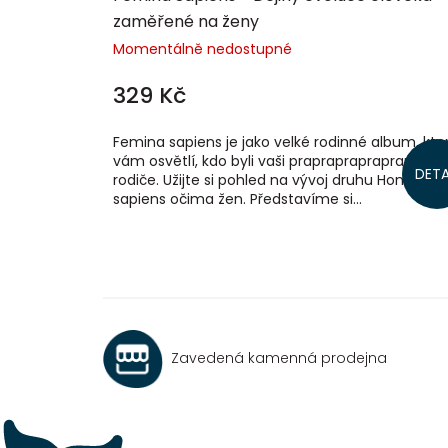
zaměřené na ženy
Momentálně nedostupné
329 Kč
Femina sapiens je jako velké rodinné album, kte
vám osvětlí, kdo byli vaši prapraprapraprapra…
DETA
rodiče. Užijte si pohled na vývoj druhu Homo
sapiens očima žen. Představíme si...
Zavedená kamenná prodejna