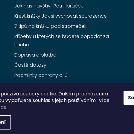
Jak nás navštívil Petr Horáček
Křest knížky Jak si vychovat sourozence
7 tipů na knížku pod stromeček
Příběhy u kterých se budete popadat za
břicho
Doprava a platba
Časté dotazy
Podmínky ochrany o. ú.
Obchodní podmínky
používá soubory cookie. Dalším procházením
S
 vyjadřujete souhlas s jejich používáním.. Více
zde
.
ní
razena.