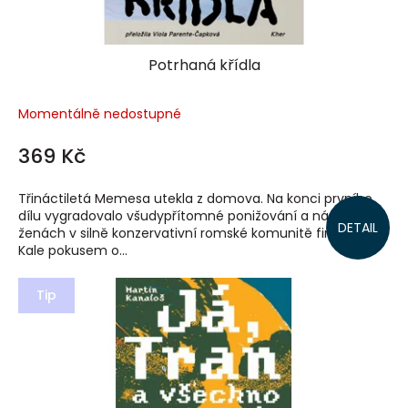
Potrhaná křídla
Momentálně nedostupné
369 Kč
Třináctiletá Memesa utekla z domova. Na konci prvního
dílu vygradovalo všudypřítomné ponižování a násilí na
DETAIL
ženách v silně konzervativní romské komunitě finských
Kale pokusem o...
Tip