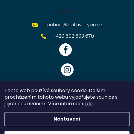
Kontakt
obchod
@
zlatavelryba.cz
+420 602 603 670
Tento web používá soubory cookie. Dalším
procházením tohoto webu vyjadřujete souhlas s
jejich používáním.. Více informací
zde
.
Vytvořil Shoptet
Nastavení