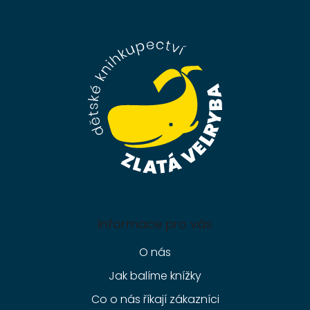
Z
á
p
a
t
í
Informace pro vás
O nás
Jak balíme knížky
Co o nás říkají zákazníci