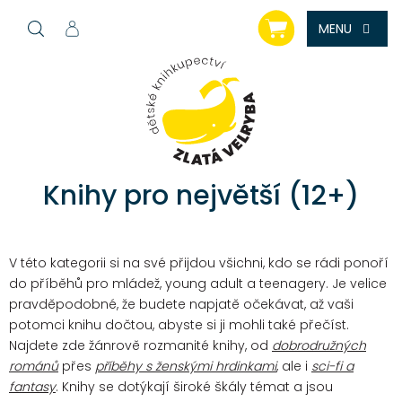
Přejít
NÁKUPNÍ
na
KOŠÍK
obsah
Knihy pro největší (12+)
V této kategorii si na své přijdou všichni, kdo se rádi ponoří
do příběhů pro mládež, young adult a teenagery. Je velice
pravděpodobné, že budete napjatě očekávat, až vaši
potomci knihu dočtou, abyste si ji mohli také přečíst.
Najdete zde žánrově rozmanité knihy, od
dobrodružných
románů
přes
příběhy s ženskými hrdinkami
, ale i
sci-fi a
fantasy
. Knihy se dotýkají široké škály témat a jsou