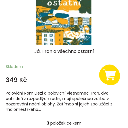
Já, Tran a všechno ostatní
Skladem
349 Kč
Poloviční Rom Dezi a poloviční Vietnamec Tran, dva
outsideři z rozpadlých rodin, mají společnou zálibu v
pozorování noční oblohy. Zatímco si jejich spolužáci z
maloměstského...
3
položek celkem
O