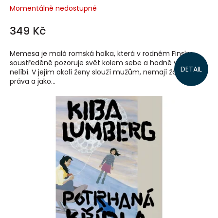
Momentálně nedostupné
349 Kč
Memesa je malá romská holka, která v rodném Finsku
soustředěně pozoruje svět kolem sebe a hodně věcí se jí
DETAIL
nelíbí. V jejím okolí ženy slouží mužům, nemají žádná
práva a jako...