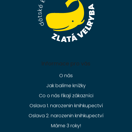
í
Informace pro vás
O nás
Jak balíme knížky
Co o nás říkají zákazníci
Oslava 1. narozenin knihkupectví
Oslava 2. narozenin knihkupectví
Máme 3 roky!