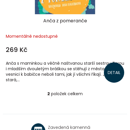
Anča z pomeranče
Momentálně nedostupné
269 Kč
Anča s maminkou a věčně naštvanou starší sestrou Terou
i mladším dvouletým bráškou se stěhují z města na
DETAIL
vesnici k babičce neboli tami, jak jí všichni říkají. Je prý už
stará,...
2
položek celkem
O
v
l
á
d
a
Zavedená kamenná
c