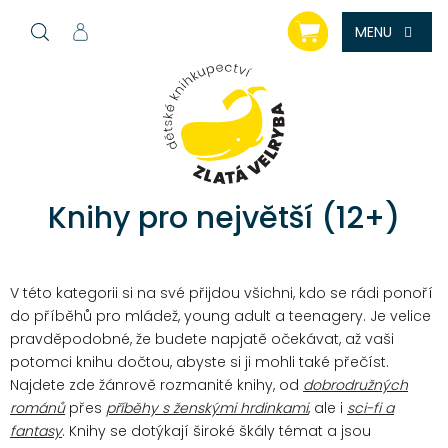
Přejít
NÁKUPNÍ
na
KOŠÍK
obsah
Knihy pro největší (12+)
V této kategorii si na své přijdou všichni, kdo se rádi ponoří
do příběhů pro mládež, young adult a teenagery. Je velice
pravděpodobné, že budete napjatě očekávat, až vaši
potomci knihu dočtou, abyste si ji mohli také přečíst.
Najdete zde žánrově rozmanité knihy, od
dobrodružných
románů
přes
příběhy s ženskými hrdinkami
, ale i
sci-fi a
fantasy
. Knihy se dotýkají široké škály témat a jsou