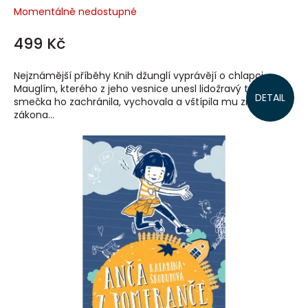
Momentálně nedostupné
499 Kč
Nejznámější příběhy Knih džunglí vyprávějí o chlapci
Mauglím, kterého z jeho vesnice unesl lidožravý tygr. Vlčí
DETAIL
smečka ho zachránila, vychovala a vštípila mu znalost
zákona...