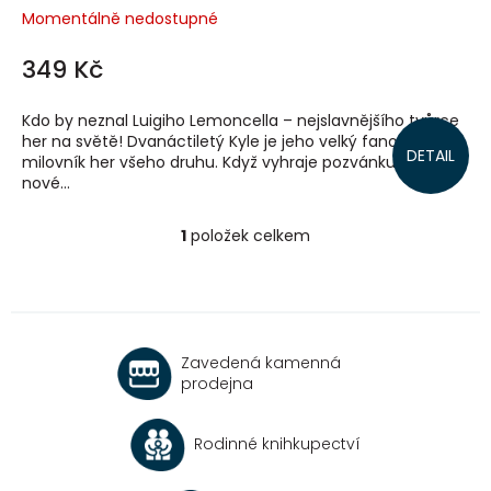
Momentálně nedostupné
349 Kč
Kdo by neznal Luigiho Lemoncella – nejslavnějšího tvůrce
her na světě! Dvanáctiletý Kyle je jeho velký fanoušek a
DETAIL
milovník her všeho druhu. Když vyhraje pozvánku do
nové...
1
položek celkem
O
v
l
á
d
a
Zavedená kamenná
c
prodejna
í
p
r
Rodinné knihkupectví
v
k