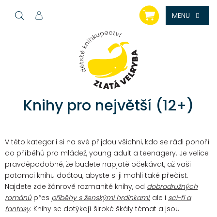
Přejít
NÁKUPNÍ
na
KOŠÍK
obsah
Knihy pro největší (12+)
V této kategorii si na své přijdou všichni, kdo se rádi ponoří
do příběhů pro mládež, young adult a teenagery. Je velice
pravděpodobné, že budete napjatě očekávat, až vaši
potomci knihu dočtou, abyste si ji mohli také přečíst.
Najdete zde žánrově rozmanité knihy, od
dobrodružných
románů
přes
příběhy s ženskými hrdinkami
, ale i
sci-fi a
fantasy
. Knihy se dotýkají široké škály témat a jsou