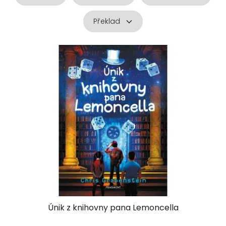
Překlad
V
ý
p
i
s
p
r
o
d
u
k
t
ů
Únik z knihovny pana Lemoncella