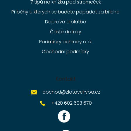
7 tipů na knížku pod stromeček
Příběhy u kterých se budete popadat za břicho
Doprava a platba
Časté dotazy
Podmínky ochrany o. ú.
Obchodní podmínky
Kontakt
obchod
@
zlatavelryba.cz
+420 602 603 670