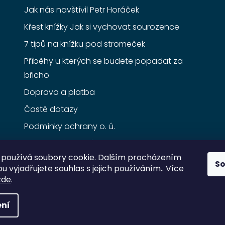
Jak nás navštívil Petr Horáček
Křest knížky Jak si vychovat sourozence
7 tipů na knížku pod stromeček
Příběhy u kterých se budete popadat za
břicho
Doprava a platba
Časté dotazy
Podmínky ochrany o. ú.
Obchodní podmínky
používá soubory cookie. Dalším procházením
S
 vyjadřujete souhlas s jejich používáním.. Více
zde
.
ní
razena.