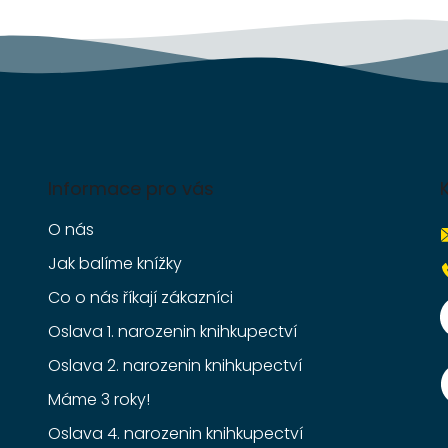
k
y
v
ý
p
i
s
u
Informace pro vás
O nás
Jak balíme knížky
Co o nás říkají zákazníci
Oslava 1. narozenin knihkupectví
Oslava 2. narozenin knihkupectví
Máme 3 roky!
Oslava 4. narozenin knihkupectví