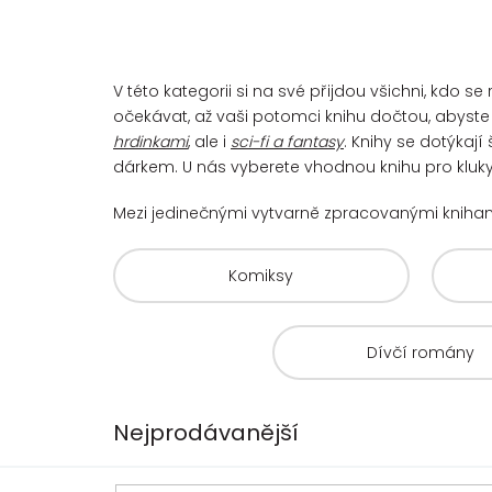
V této kategorii si na své přijdou všichni, kdo
očekávat, až vaši potomci knihu dočtou, abyste s
hrdinkami
, ale i
sci-fi a fantasy
. Knihy se dotýkaj
dárkem. U nás vyberete vhodnou knihu pro kluky 
Mezi jedinečnými vytvarně zpracovanými kniha
Komiksy
Dívčí romány
Nejprodávanější