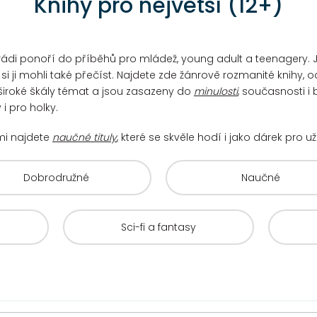
Knihy pro největší (12+)
 se rádi ponoří do příběhů pro mládež, young adult a teenagery
i ji mohli také přečíst. Najdete zde žánrově rozmanité knihy, o
í široké škály témat a jsou zasazeny do
minulosti
, současnosti i
i pro holky.
mi najdete
naučné tituly
, které se skvěle hodí i jako dárek pro 
Dobrodružné
Naučné
Sci-fi a fantasy