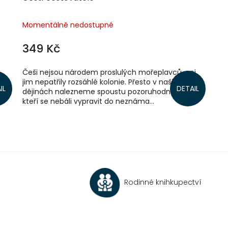
Momentálně nedostupné
349 Kč
Češi nejsou národem proslulých mořeplavců, ani
jim nepatřily rozsáhlé kolonie. Přesto v našich
IL
DETAIL
dějinách nalezneme spoustu pozoruhodných lidí,
kteří se nebáli vypravit do neznáma...
O
v
l
á
d
a
c
Rodinné knihkupectví
í
p
r
v