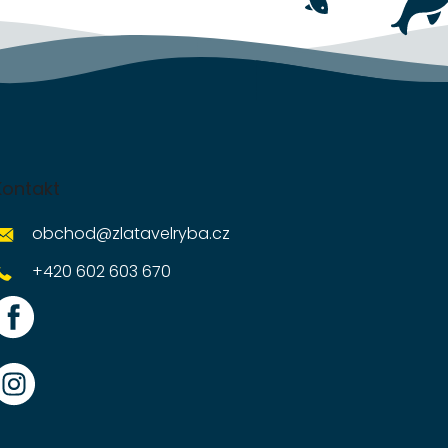
Kontakt
obchod
@
zlatavelryba.cz
+420 602 603 670