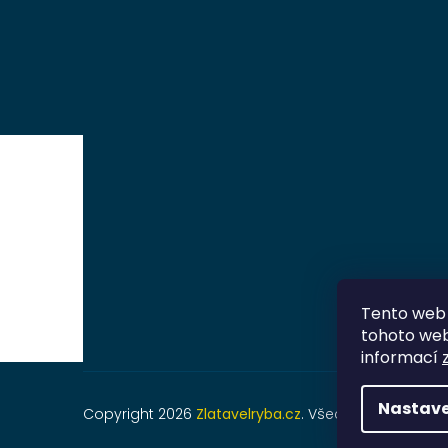
Tento web 
tohoto webu
informací
Nastave
Copyright 2026
Zlatavelryba.cz
. Všechna práva vyh