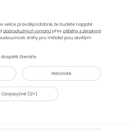
. Je velice pravděpodobné, že budete napjatě
d
dobrodružných románů
přes
příběhy s ženskými
 budoucnosti. Knihy pro mládež jsou skvělým
už dospělé čtenáře.
Historické
Cizojazyčné (12+)