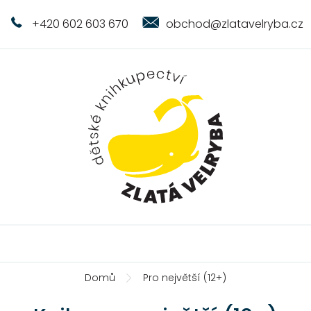
+420 602 603 670
obchod@zlatavelryba.cz
Domů
Pro největší (12+)