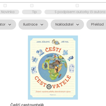
Novinka
Tip
S podpisem autorky či autora
utor
Ilustrace
Nakladatel
Překlad
Čeští cestovatelé