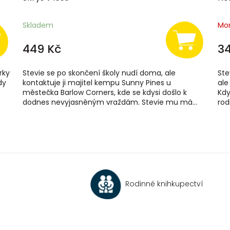
Skladem
Mo
449 Kč
3
rky
Stevie se po skončení školy nudí doma, ale
Ste
dy
kontaktuje ji majitel kempu Sunny Pines u
ale
městečka Barlow Corners, kde se kdysi došlo k
Kdy
dodnes nevyjasněným vraždám. Stevie mu má...
rod
O
v
l
á
d
a
c
Rodinné knihkupectví
í
p
r
v