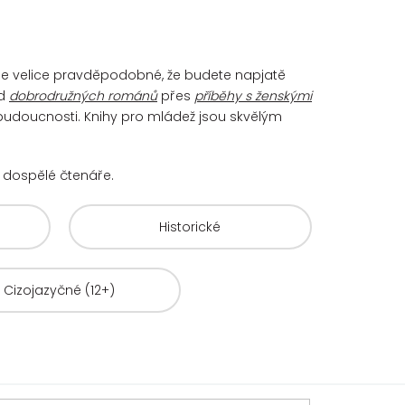
. Je velice pravděpodobné, že budete napjatě
d
dobrodružných románů
přes
příběhy s ženskými
 budoucnosti. Knihy pro mládež jsou skvělým
už dospělé čtenáře.
Historické
Cizojazyčné (12+)