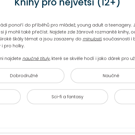
Knihy pro největší (12+)
 se rádi ponoří do příběhů pro mládež, young adult a teenagery
i ji mohli také přečíst. Najdete zde žánrově rozmanité knihy, o
í široké škály témat a jsou zasazeny do
minulosti
, současnosti i
i pro holky.
mi najdete
naučné tituly
, které se skvěle hodí i jako dárek pro 
Dobrodružné
Naučné
Sci-fi a fantasy