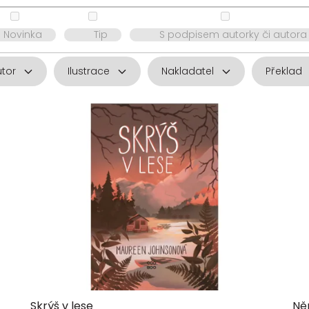
Novinka
Tip
S podpisem autorky či autora
utor
Ilustrace
Nakladatel
Překlad
Skrýš v lese
Ně