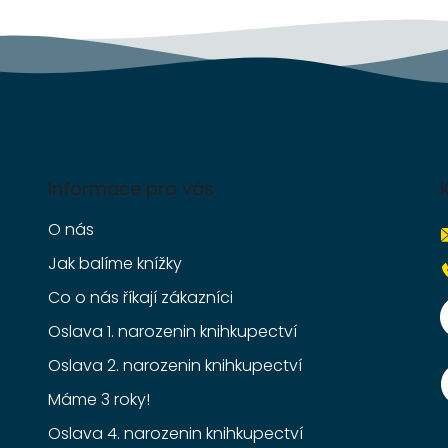
k
y
v
ý
p
i
s
u
Informace pro vás
O nás
Jak balíme knížky
Co o nás říkají zákazníci
Oslava 1. narozenin knihkupectví
Oslava 2. narozenin knihkupectví
Máme 3 roky!
Oslava 4. narozenin knihkupectví