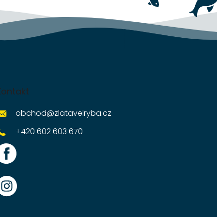
Kontakt
obchod
@
zlatavelryba.cz
+420 602 603 670