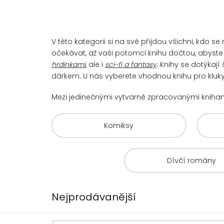
V této kategorii si na své přijdou všichni, kdo
očekávat, až vaši potomci knihu dočtou, abyste s
hrdinkami
, ale i
sci-fi a fantasy
. Knihy se dotýkaj
dárkem. U nás vyberete vhodnou knihu pro kluky 
Mezi jedinečnými vytvarně zpracovanými kniha
Komiksy
Dívčí romány
Nejprodávanější