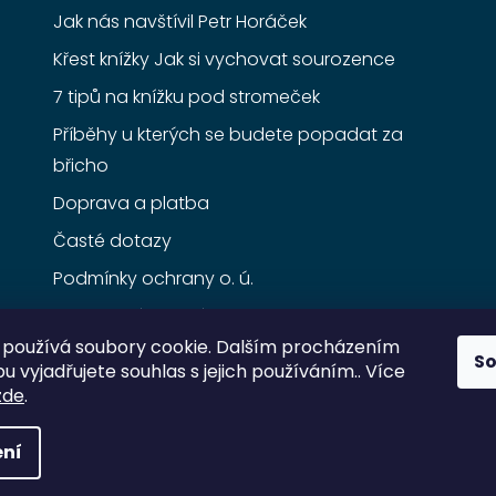
Jak nás navštívil Petr Horáček
Křest knížky Jak si vychovat sourozence
7 tipů na knížku pod stromeček
Příběhy u kterých se budete popadat za
břicho
Doprava a platba
Časté dotazy
Podmínky ochrany o. ú.
Obchodní podmínky
používá soubory cookie. Dalším procházením
S
 vyjadřujete souhlas s jejich používáním.. Více
zde
.
ní
razena.