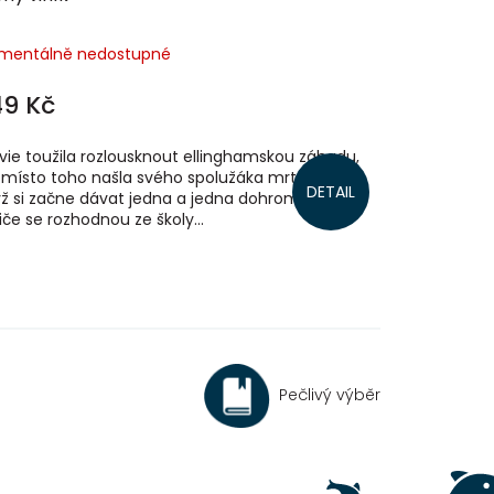
mentálně nedostupné
49 Kč
vie toužila rozlousknout ellinghamskou záhadu,
 místo toho našla svého spolužáka mrtvého.
DETAIL
ž si začne dávat jedna a jedna dohromady, její
iče se rozhodnou ze školy...
Pečlivý výběr