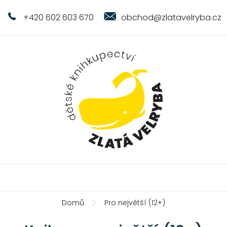
+420 602 603 670
obchod@zlatavelryba.cz
Domů
Pro největší (12+)