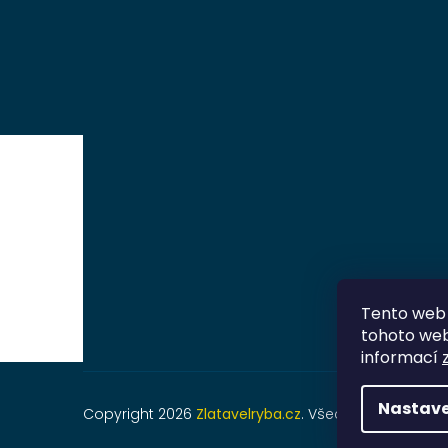
Tento web 
tohoto webu
informací
Nastave
Copyright 2026
Zlatavelryba.cz
. Všechna práva vyh