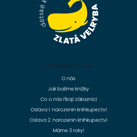
í
Informace pro vás
O nás
Jak balíme knížky
Co o nás říkají zákazníci
Oslava 1. narozenin knihkupectví
Oslava 2. narozenin knihkupectví
Máme 3 roky!