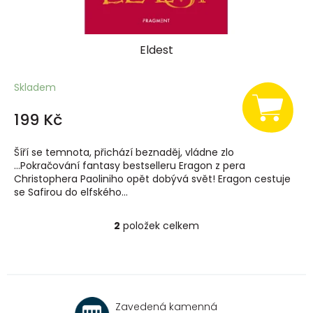
Eldest
Skladem
199 Kč
Šíří se temnota, přichází beznaděj, vládne zlo
...Pokračování fantasy bestselleru Eragon z pera
Christophera Paoliniho opět dobývá svět! Eragon cestuje
se Safirou do elfského...
2
položek celkem
O
v
l
á
d
a
Zavedená kamenná
c