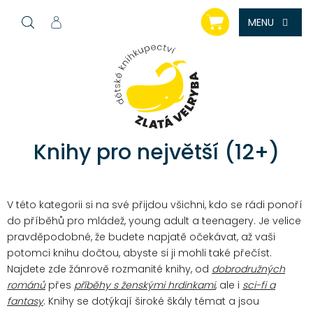
Přejít
NÁKUPNÍ
na
KOŠÍK
obsah
Knihy pro největší (12+)
V této kategorii si na své přijdou všichni, kdo se rádi ponoří
do příběhů pro mládež, young adult a teenagery. Je velice
pravděpodobné, že budete napjatě očekávat, až vaši
potomci knihu dočtou, abyste si ji mohli také přečíst.
Najdete zde žánrově rozmanité knihy, od
dobrodružných
románů
přes
příběhy s ženskými hrdinkami
, ale i
sci-fi a
fantasy
. Knihy se dotýkají široké škály témat a jsou