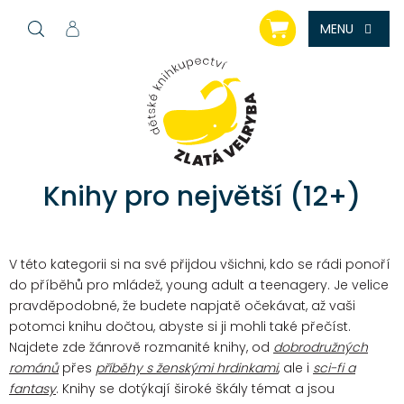
Přejít
NÁKUPNÍ
na
KOŠÍK
obsah
Knihy pro největší (12+)
V této kategorii si na své přijdou všichni, kdo se rádi ponoří
do příběhů pro mládež, young adult a teenagery. Je velice
pravděpodobné, že budete napjatě očekávat, až vaši
potomci knihu dočtou, abyste si ji mohli také přečíst.
Najdete zde žánrově rozmanité knihy, od
dobrodružných
románů
přes
příběhy s ženskými hrdinkami
, ale i
sci-fi a
fantasy
. Knihy se dotýkají široké škály témat a jsou