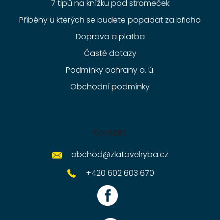
7 tipů na knížku pod stromeček
Příběhy u kterých se budete popadat za břicho
Doprava a platba
Časté dotazy
Podmínky ochrany o. ú.
Obchodní podmínky
Kontakt
obchod
@
zlatavelryba.cz
+420 602 603 670