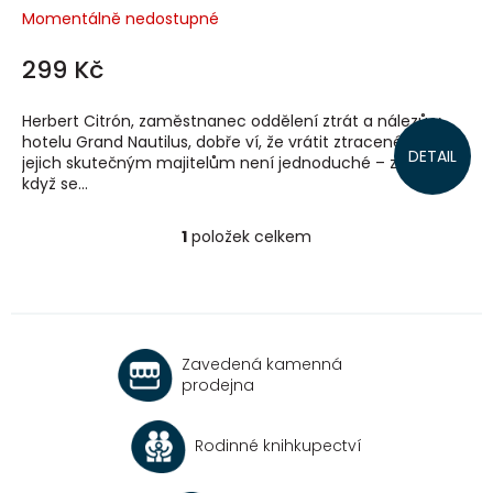
Momentálně nedostupné
299 Kč
Herbert Citrón, zaměstnanec oddělení ztrát a nálezů v
hotelu Grand Nautilus, dobře ví, že vrátit ztracené věci
DETAIL
jejich skutečným majitelům není jednoduché – zvlášť
když se...
1
položek celkem
O
v
l
á
d
a
Zavedená kamenná
c
prodejna
í
p
r
Rodinné knihkupectví
v
k