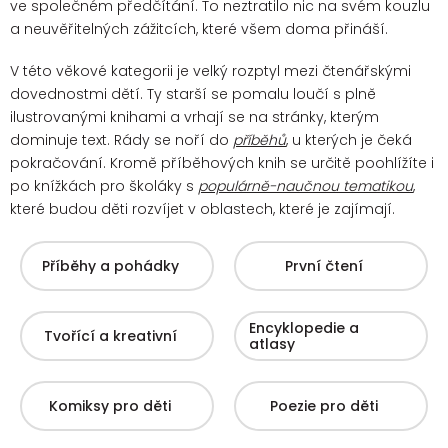
ve společném předčítání. To neztratilo nic na svém kouzlu
a neuvěřitelných zážitcích, které všem doma přináší.
V této věkové kategorii je velký rozptyl mezi čtenářskými
dovednostmi dětí. Ty starší se pomalu loučí s plně
ilustrovanými knihami a vrhají se na stránky, kterým
dominuje text. Rády se noří do
příběhů
, u kterých je čeká
pokračování.
Kromě příběhových knih se určitě poohlížíte i
po knížkách pro školáky s
populárně-naučnou tematikou
,
které budou děti rozvíjet v oblastech, které je zajímají.
Příběhy a pohádky
První čtení
Encyklopedie a
Tvořící a kreativní
atlasy
Komiksy pro děti
Poezie pro děti