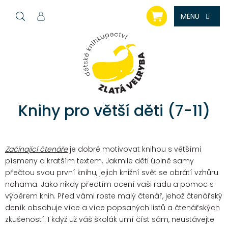
Přejít
NÁKUPNÍ
na
KOŠÍK
obsah
Knihy pro větší děti (7-11)
Začínající čtenáře
je dobré motivovat knihou s většími
písmeny a kratším textem. Jakmile děti úplně samy
přečtou svou první knihu, jejich knižní svět se obrátí vzhůru
nohama. Jako nikdy předtím ocení vaši radu a pomoc s
výběrem knih. Před vámi roste malý čtenář, jehož čtenářský
deník obsahuje více a více popsaných listů a čtenářských
zkušeností. I když už váš školák umí číst sám, neustávejte