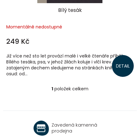
Bílý tesák
Momentálně nedostupné
249 Kč
Již více než sto let provází malé i velké čtenáře příběh
Bílého tesáka, psa, v jehož žilách koluje i vlčí krev. Se
DETAIL
zatajeným dechem sledujeme na stránkách knihy jeho
osud: od...
1
položek celkem
O
v
l
á
d
a
Zavedená kamenná
c
prodejna
í
p