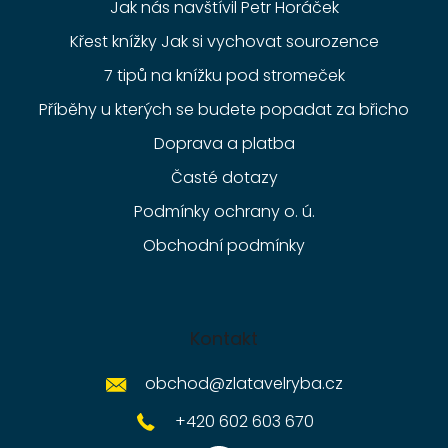
Jak nás navštívil Petr Horáček
Křest knížky Jak si vychovat sourozence
7 tipů na knížku pod stromeček
Příběhy u kterých se budete popadat za břicho
Doprava a platba
Časté dotazy
Podmínky ochrany o. ú.
Obchodní podmínky
Kontakt
obchod
@
zlatavelryba.cz
+420 602 603 670