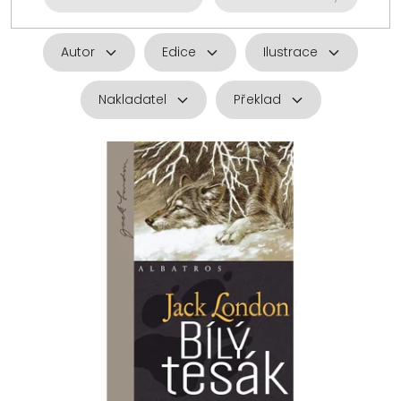
Autor
Edice
Ilustrace
Nakladatel
Překlad
V
ý
p
i
s
p
r
o
d
u
k
t
ů