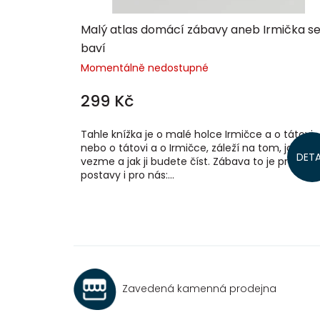
ů
Malý atlas domácí zábavy aneb Irmička s
baví
Momentálně nedostupné
299 Kč
Tahle knížka je o malé holce Irmičce a o tátovi,
nebo o tátovi a o Irmičce, záleží na tom, jak se 
DETA
vezme a jak ji budete číst. Zábava to je pro hlav
postavy i pro nás:...
Zavedená kamenná prodejna