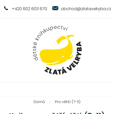
+420 602 603 670
obchod@zlatavelryba.cz
Domů
Pro větší (7-11)