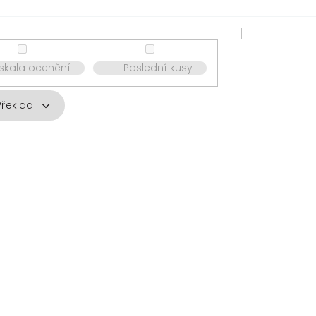
ískala ocenění
Poslední kusy
Překlad