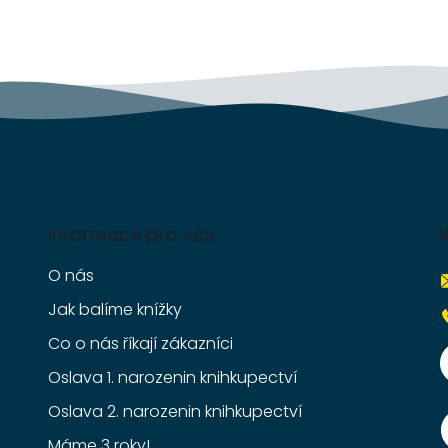
r
v
k
y
v
ý
p
i
s
u
Informace pro vás
O nás
Jak balíme knížky
Co o nás říkají zákazníci
Oslava 1. narozenin knihkupectví
Oslava 2. narozenin knihkupectví
Máme 3 roky!