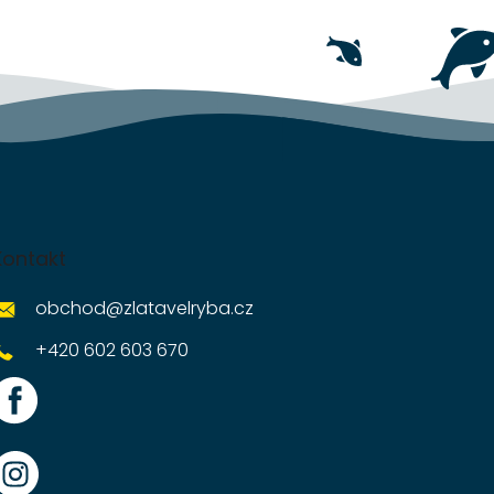
Kontakt
obchod
@
zlatavelryba.cz
+420 602 603 670