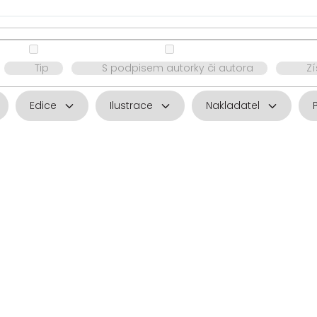
Tip
S podpisem autorky či autora
Z
Edice
Ilustrace
Nakladatel