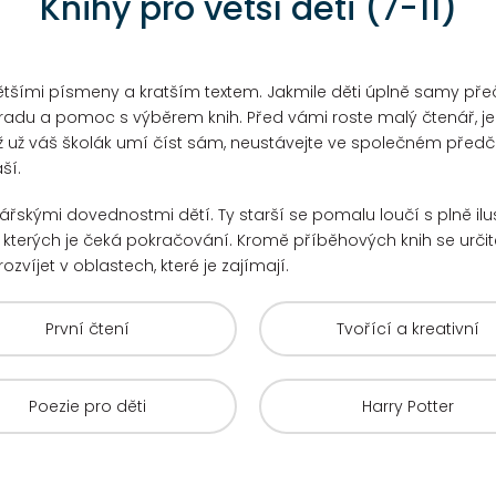
Knihy pro větší děti (7-11)
tšími písmeny a kratším textem. Jakmile děti úplně samy přečto
radu a pomoc s výběrem knih. Před vámi roste malý čtenář, je
ž už váš školák umí číst sám, neustávejte ve společném předčít
ší.
enářskými dovednostmi dětí. Ty starší se pomalu loučí s plně il
u kterých je čeká pokračování.
Kromě příběhových knih se určitě
rozvíjet v oblastech, které je zajímají.
První čtení
Tvořící a kreativní
Poezie pro děti
Harry Potter