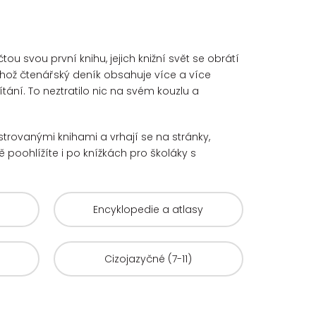
u svou první knihu, jejich knižní svět se obrátí
hož čtenářský deník obsahuje více a více
ání. To neztratilo nic na svém kouzlu a
ustrovanými knihami a vrhají se na stránky,
 poohlížíte i po knížkách pro školáky s
Encyklopedie a atlasy
Cizojazyčné (7-11)