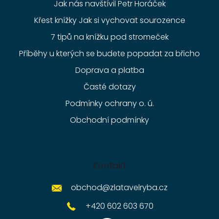
Jak nás navštívil Petr Horáček
Křest knížky Jak si vychovat sourozence
7 tipů na knížku pod stromeček
Příběhy u kterých se budete popadat za břicho
Doprava a platba
Časté dotazy
Podmínky ochrany o. ú.
Obchodní podmínky
Kontakt
obchod
@
zlatavelryba.cz
+420 602 603 670