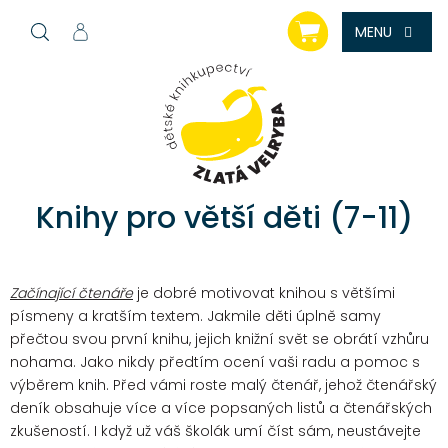
Přejít
NÁKUPNÍ
na
KOŠÍK
obsah
Knihy pro větší děti (7-11)
Začínající čtenáře
je dobré motivovat knihou s většími
písmeny a kratším textem. Jakmile děti úplně samy
přečtou svou první knihu, jejich knižní svět se obrátí vzhůru
nohama. Jako nikdy předtím ocení vaši radu a pomoc s
výběrem knih. Před vámi roste malý čtenář, jehož čtenářský
deník obsahuje více a více popsaných listů a čtenářských
zkušeností. I když už váš školák umí číst sám, neustávejte