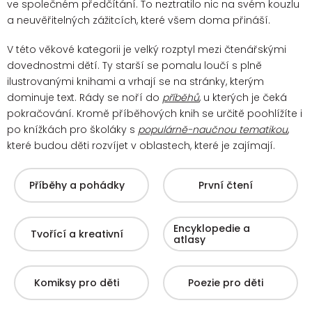
ve společném předčítání. To neztratilo nic na svém kouzlu
a neuvěřitelných zážitcích, které všem doma přináší.
V této věkové kategorii je velký rozptyl mezi čtenářskými
dovednostmi dětí. Ty starší se pomalu loučí s plně
ilustrovanými knihami a vrhají se na stránky, kterým
dominuje text. Rády se noří do
příběhů
, u kterých je čeká
pokračování.
Kromě příběhových knih se určitě poohlížíte i
po knížkách pro školáky s
populárně-naučnou tematikou
,
které budou děti rozvíjet v oblastech, které je zajímají.
Příběhy a pohádky
První čtení
Encyklopedie a
Tvořící a kreativní
atlasy
Komiksy pro děti
Poezie pro děti