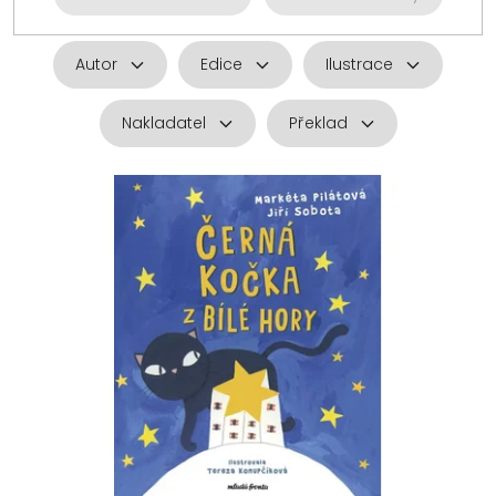
Autor
Edice
Ilustrace
Nakladatel
Překlad
V
ý
p
i
s
p
r
o
d
u
k
t
ů