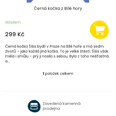
Černá kočka z Bílé hory
Skladem
299 Kč
Černá kočka Šíša bydlí v Praze na Bílé hoře a má sedm
životů – jako každá jiná kočka. To je velké štěstí. Šíša však
měla i smůlu – prý ji nosila s sebou. Byla z toho nešťastná
a...
1
položek celkem
O
v
l
á
d
a
Zavedená kamenná
c
prodejna
í
p