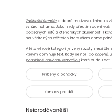
Začínající čtenáře
je dobré motivovat knihou s vě
vzhůru nohama. Jako nikdy předtím ocení vaši 
popsaných listů a čtenářských zkušeností. I kdy
neuvěřitelných zážitcích, které všem doma přiná
V této věkové kategorii je velký rozptyl mezi čt
kterým dominuje text. Rády se noří do
příběhů
, 
populárně-naučnou tematikou
, které budou děti 
Příběhy a pohádky
Komiksy pro děti
Nejprodávanější