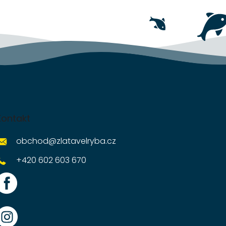
Kontakt
obchod
@
zlatavelryba.cz
+420 602 603 670