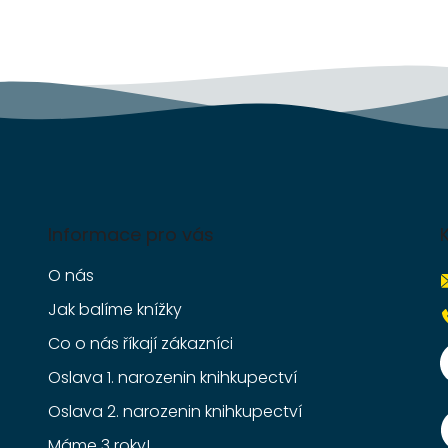
r
v
k
y
v
ý
p
i
s
u
Informace pro vás
O nás
Jak balíme knížky
Co o nás říkají zákazníci
Oslava 1. narozenin knihkupectví
Oslava 2. narozenin knihkupectví
Máme 3 roky!