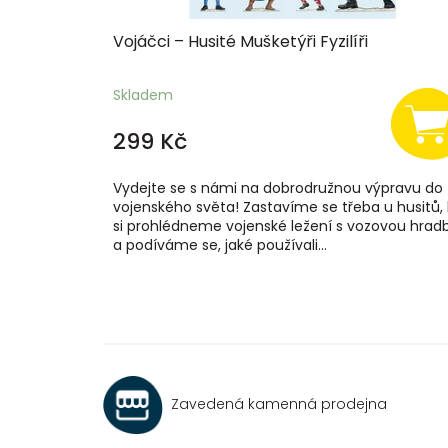
ů
Vojáčci – Husité Mušketýři Fyzilíři
Skladem
299 Kč
Vydejte se s námi na dobrodružnou výpravu do
vojenského světa! Zastavíme se třeba u husitů,
si prohlédneme vojenské ležení s vozovou hrad
a podíváme se, jaké používali...
Zavedená kamenná prodejna