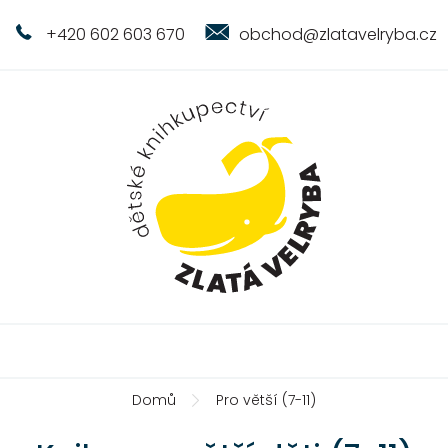
+420 602 603 670
obchod@zlatavelryba.cz
Domů
Pro větší (7-11)