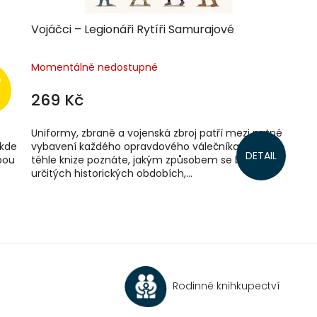
Vojáčci – Legionáři Rytíři Samurajové
Momentálně nedostupné
269 Kč
Uniformy, zbraně a vojenská zbroj patří mezi nutné
 kde
vybavení každého opravdového válečníka. Díky
DETAIL
bou
téhle knize poznáte, jakým způsobem se bojovalo v
určitých historických obdobích,...
O
v
l
á
d
a
c
Rodinné knihkupectví
í
p