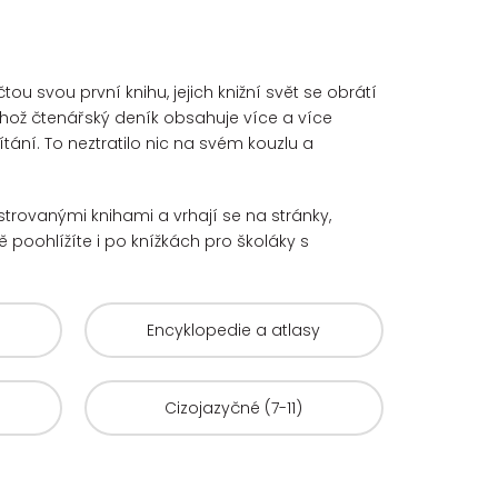
u svou první knihu, jejich knižní svět se obrátí
hož čtenářský deník obsahuje více a více
ání. To neztratilo nic na svém kouzlu a
ustrovanými knihami a vrhají se na stránky,
 poohlížíte i po knížkách pro školáky s
Encyklopedie a atlasy
Cizojazyčné (7-11)