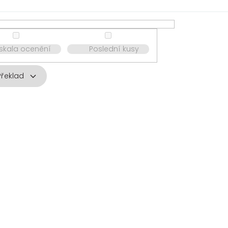
ískala ocenění
Poslední kusy
Překlad