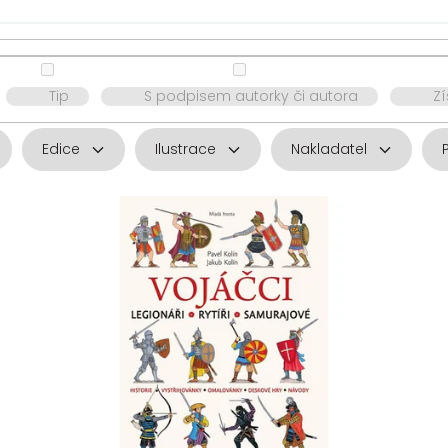
Tip
S podpisem autorky či autora
Z
Edice
Ilustrace
Nakladatel