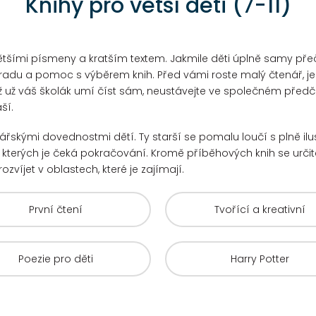
Knihy pro větší děti (7-11)
tšími písmeny a kratším textem. Jakmile děti úplně samy přečto
radu a pomoc s výběrem knih. Před vámi roste malý čtenář, je
ž už váš školák umí číst sám, neustávejte ve společném předčít
ší.
enářskými dovednostmi dětí. Ty starší se pomalu loučí s plně il
u kterých je čeká pokračování.
Kromě příběhových knih se určitě
rozvíjet v oblastech, které je zajímají.
První čtení
Tvořící a kreativní
Poezie pro děti
Harry Potter