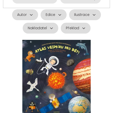
Autor
Edice
Ilustrace
Nakladatel
Překlad
V
ý
p
i
s
p
r
o
d
u
k
t
ů