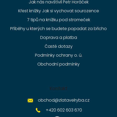
Jak nás navštívil Petr Horáček
Křest knížky Jak si vychovat sourozence
7 tipů na knížku pod stromeček
Příběhy u kterých se budete popadat za břicho
Doprava a platba
Časté dotazy
Podmínky ochrany o. ú.
Obchodní podmínky
Kontakt
obchod
@
zlatavelryba.cz
+420 602 603 670