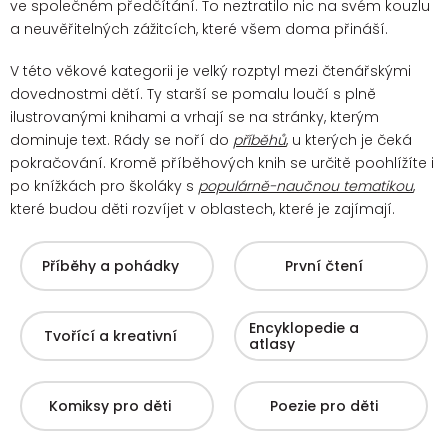
ve společném předčítání. To neztratilo nic na svém kouzlu
a neuvěřitelných zážitcích, které všem doma přináší.
V této věkové kategorii je velký rozptyl mezi čtenářskými
dovednostmi dětí. Ty starší se pomalu loučí s plně
ilustrovanými knihami a vrhají se na stránky, kterým
dominuje text. Rády se noří do
příběhů
, u kterých je čeká
pokračování.
Kromě příběhových knih se určitě poohlížíte i
po knížkách pro školáky s
populárně-naučnou tematikou
,
které budou děti rozvíjet v oblastech, které je zajímají.
Příběhy a pohádky
První čtení
Encyklopedie a
Tvořící a kreativní
atlasy
Komiksy pro děti
Poezie pro děti