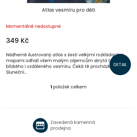
Atlas vesmíru pro děti
Momentálně nedostupné
349 Kč
Nádherně ilustrovaný atlas s šesti velkými rozkládacími
mapami odhalí všem malým zájemcům skrytá tajemství
DETAIL
blízkého i vzdáleného vesmíru. Čeká tě procházka po naší
Sluneční...
1
položek celkem
O
v
l
á
d
a
Zavedená kamenná
c
prodejna
í
p