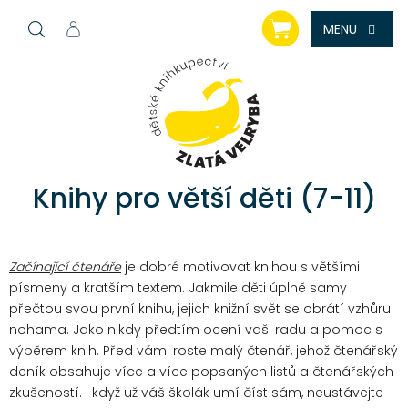
Přejít
NÁKUPNÍ
na
KOŠÍK
obsah
Knihy pro větší děti (7-11)
Začínající čtenáře
je dobré motivovat knihou s většími
písmeny a kratším textem. Jakmile děti úplně samy
přečtou svou první knihu, jejich knižní svět se obrátí vzhůru
nohama. Jako nikdy předtím ocení vaši radu a pomoc s
výběrem knih. Před vámi roste malý čtenář, jehož čtenářský
deník obsahuje více a více popsaných listů a čtenářských
zkušeností. I když už váš školák umí číst sám, neustávejte