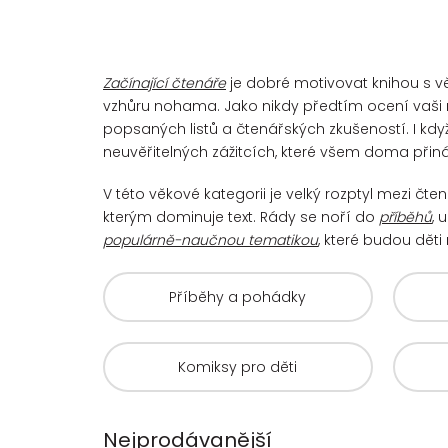
Začínající čtenáře
je dobré motivovat knihou s vě
vzhůru nohama. Jako nikdy předtím ocení vaši 
popsaných listů a čtenářských zkušeností. I kdy
neuvěřitelných zážitcích, které všem doma přiná
V této věkové kategorii je velký rozptyl mezi čt
kterým dominuje text. Rády se noří do
příběhů
, 
populárně-naučnou tematikou
, které budou děti 
Příběhy a pohádky
Komiksy pro děti
Nejprodávanější