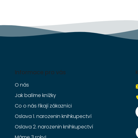
r
v
k
y
v
ý
p
i
s
u
Informace pro vás
O nás
Jak balíme knížky
Co o nás říkají zákazníci
Oslava 1. narozenin knihkupectví
Oslava 2. narozenin knihkupectví
Máme 3 roky!