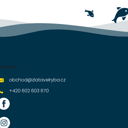
Kontakt
obchod
@
zlatavelryba.cz
+420 602 603 670