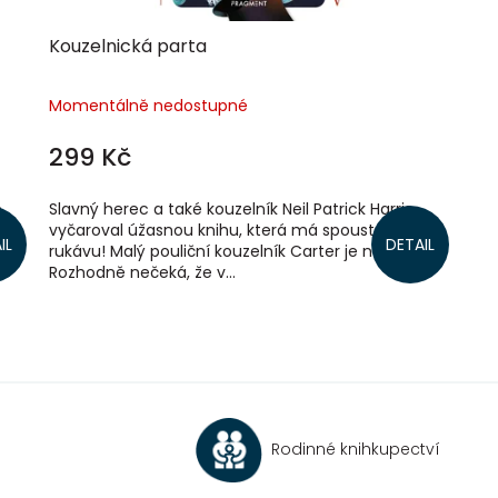
Kouzelnická parta
Momentálně nedostupné
299 Kč
é
Slavný herec a také kouzelník Neil Patrick Harris
vyčaroval úžasnou knihu, která má spoustu triků v
IL
DETAIL
ly.
rukávu! Malý pouliční kouzelník Carter je na útěku.
Rozhodně nečeká, že v...
O
v
l
á
d
a
c
Rodinné knihkupectví
í
p