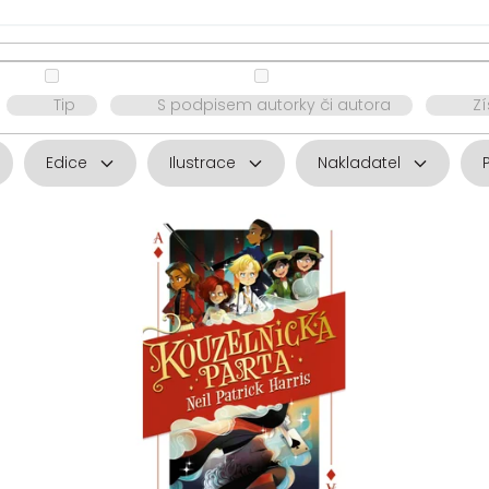
Tip
S podpisem autorky či autora
Z
Edice
Ilustrace
Nakladatel