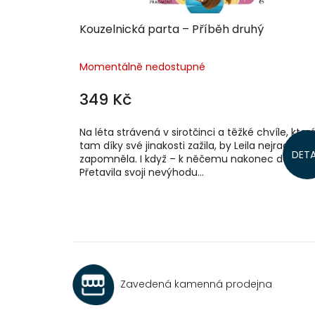
ů
Kouzelnická parta – Příběh druhý
Momentálně nedostupné
349 Kč
Na léta strávená v sirotčinci a těžké chvíle, kter
tam díky své jinakosti zažila, by Leila nejraději
DETA
zapomněla. I když – k něčemu nakonec dobré by
Přetavila svoji nevýhodu...
Zavedená kamenná prodejna