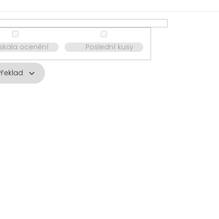
ískala ocenění
Poslední kusy
Překlad