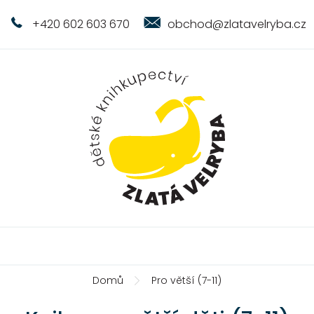
+420 602 603 670
obchod@zlatavelryba.cz
Domů
Pro větší (7-11)