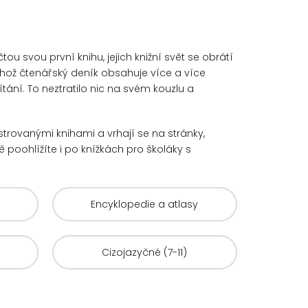
u svou první knihu, jejich knižní svět se obrátí
hož čtenářský deník obsahuje více a více
ání. To neztratilo nic na svém kouzlu a
ustrovanými knihami a vrhají se na stránky,
 poohlížíte i po knížkách pro školáky s
Encyklopedie a atlasy
Cizojazyčné (7-11)