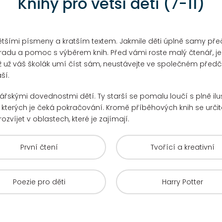
Knihy pro větší děti (7-11)
tšími písmeny a kratším textem. Jakmile děti úplně samy přečto
radu a pomoc s výběrem knih. Před vámi roste malý čtenář, je
ž už váš školák umí číst sám, neustávejte ve společném předčít
ší.
enářskými dovednostmi dětí. Ty starší se pomalu loučí s plně il
u kterých je čeká pokračování.
Kromě příběhových knih se určitě
rozvíjet v oblastech, které je zajímají.
První čtení
Tvořící a kreativní
Poezie pro děti
Harry Potter