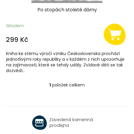
Po stopách stoleté dámy
Skladem
299 Kč
Kniha ke stému výročí vzniku Československa prochází
jednotlivými roky republiky a v každém z nich upozorňuje
na zajímavosti, které se tehdy udály. Zvídavé děti se tak
dozvědí...
1
položek celkem
O
v
l
á
d
a
Zavedená kamenná
c
prodejna
í
p