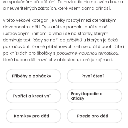
ve společném předčítání. To neztratilo nic na svém kouzlu
a neuvěřitelných zážitcích, které všem doma přináší.
V této věkové kategorii je velký rozptyl mezi čtenářskými
dovednostmi dětí. Ty starší se pomalu loučí s plně
ilustrovanými knihami a vrhají se na stránky, kterým
dominuje text. Rády se noří do
příběhů
, u kterých je čeká
pokračování.
Kromě příběhových knih se určitě poohlížíte i
po knížkách pro školáky s
populárně-naučnou tematikou
,
které budou děti rozvíjet v oblastech, které je zajímají.
Příběhy a pohádky
První čtení
Encyklopedie a
Tvořící a kreativní
atlasy
Komiksy pro děti
Poezie pro děti