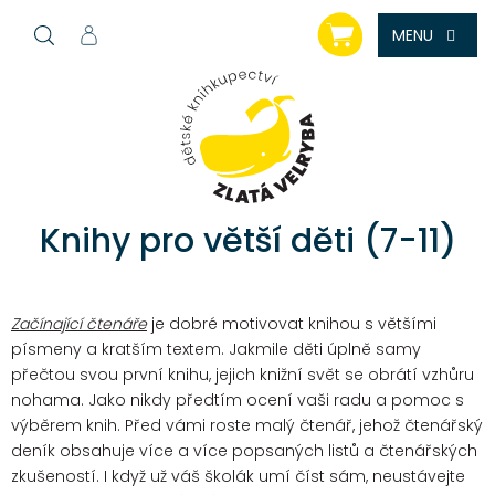
Přejít
NÁKUPNÍ
na
KOŠÍK
obsah
Knihy pro větší děti (7-11)
Začínající čtenáře
je dobré motivovat knihou s většími
písmeny a kratším textem. Jakmile děti úplně samy
přečtou svou první knihu, jejich knižní svět se obrátí vzhůru
nohama. Jako nikdy předtím ocení vaši radu a pomoc s
výběrem knih. Před vámi roste malý čtenář, jehož čtenářský
deník obsahuje více a více popsaných listů a čtenářských
zkušeností. I když už váš školák umí číst sám, neustávejte