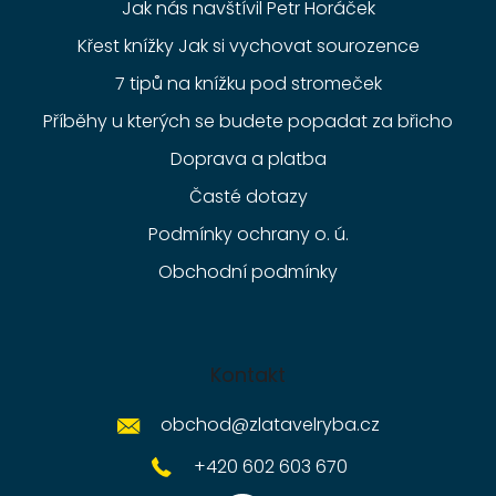
Jak nás navštívil Petr Horáček
Křest knížky Jak si vychovat sourozence
7 tipů na knížku pod stromeček
Příběhy u kterých se budete popadat za břicho
Doprava a platba
Časté dotazy
Podmínky ochrany o. ú.
Obchodní podmínky
Kontakt
obchod
@
zlatavelryba.cz
+420 602 603 670