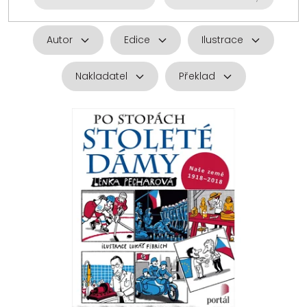
Autor
Edice
Ilustrace
Nakladatel
Překlad
V
ý
p
i
s
p
r
o
d
u
k
t
ů