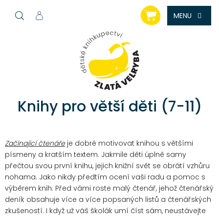
Přejít
NÁKUPNÍ
na
KOŠÍK
obsah
Knihy pro větší děti (7-11)
Začínající čtenáře
je dobré motivovat knihou s většími
písmeny a kratším textem. Jakmile děti úplně samy
přečtou svou první knihu, jejich knižní svět se obrátí vzhůru
nohama. Jako nikdy předtím ocení vaši radu a pomoc s
výběrem knih. Před vámi roste malý čtenář, jehož čtenářský
deník obsahuje více a více popsaných listů a čtenářských
zkušeností. I když už váš školák umí číst sám, neustávejte