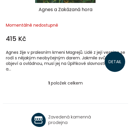
Agnes a Zakázaná hora
Momentálně nedostupné
415 Kč
Agnes žije v pralesním kmeni Magrejů. Lidé z její vesnice se
rodí s nějakým neobyčejným darem. Jakmile svůj dar
DETAIL
objeví a ovládnou, musí jej na Úplňkové slavnosti předvést
a...
1
položek celkem
O
v
l
á
d
a
Zavedená kamenná
c
prodejna
í
p