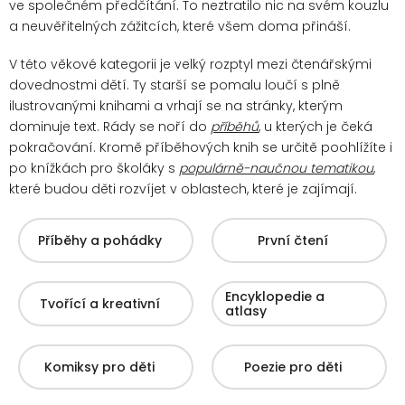
ve společném předčítání. To neztratilo nic na svém kouzlu
a neuvěřitelných zážitcích, které všem doma přináší.
V této věkové kategorii je velký rozptyl mezi čtenářskými
dovednostmi dětí. Ty starší se pomalu loučí s plně
ilustrovanými knihami a vrhají se na stránky, kterým
dominuje text. Rády se noří do
příběhů
, u kterých je čeká
pokračování.
Kromě příběhových knih se určitě poohlížíte i
po knížkách pro školáky s
populárně-naučnou tematikou
,
které budou děti rozvíjet v oblastech, které je zajímají.
Příběhy a pohádky
První čtení
Encyklopedie a
Tvořící a kreativní
atlasy
Komiksy pro děti
Poezie pro děti