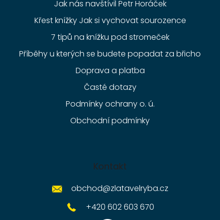
Jak nás navštívil Petr Horáček
Křest knížky Jak si vychovat sourozence
7 tipů na knížku pod stromeček
Příběhy u kterých se budete popadat za břicho
Doprava a platba
Časté dotazy
Podmínky ochrany o. ú.
Obchodní podmínky
Kontakt
obchod
@
zlatavelryba.cz
+420 602 603 670