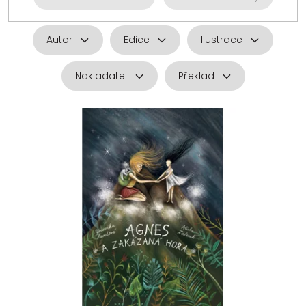
Autor
Edice
Ilustrace
Nakladatel
Překlad
V
ý
p
i
s
p
r
o
d
u
k
t
ů