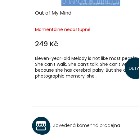
ů
Out of My Mind
Momentálně nedostupné
249 Kč
Eleven-year-old Melody is not like most people.
She can’t walk. She can’t talk. She can’t write. All
DETA
because she has cerebral palsy. But she also ha
photographic memory; she...
Zavedená kamenná prodejna