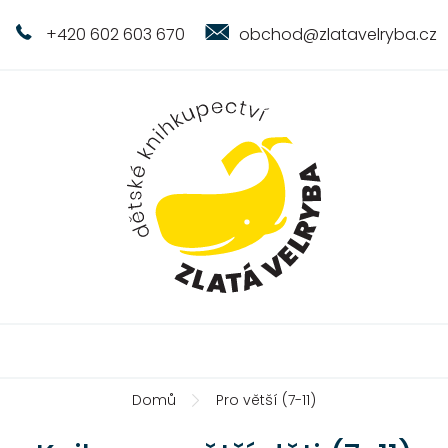
+420 602 603 670
obchod@zlatavelryba.cz
Domů
Pro větší (7-11)