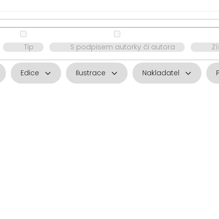
Tip
S podpisem autorky či autora
Z
Edice
Ilustrace
Nakladatel