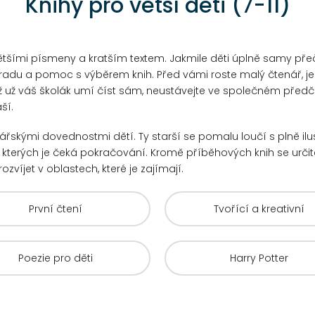
Knihy pro větší děti (7-11)
tšími písmeny a kratším textem. Jakmile děti úplně samy přečto
radu a pomoc s výběrem knih. Před vámi roste malý čtenář, je
ž už váš školák umí číst sám, neustávejte ve společném předčít
ší.
enářskými dovednostmi dětí. Ty starší se pomalu loučí s plně il
u kterých je čeká pokračování.
Kromě příběhových knih se určitě
rozvíjet v oblastech, které je zajímají.
První čtení
Tvořící a kreativní
Poezie pro děti
Harry Potter