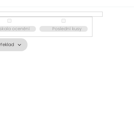
ískala ocenění
Poslední kusy
Překlad