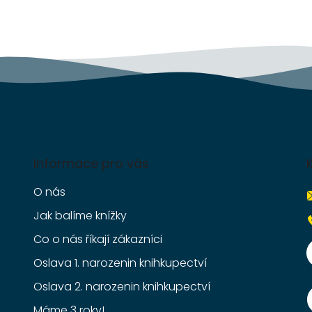
r
v
k
y
v
ý
p
i
s
u
Informace pro vás
O nás
Jak balíme knížky
Co o nás říkají zákazníci
Oslava 1. narozenin knihkupectví
Oslava 2. narozenin knihkupectví
Máme 3 roky!