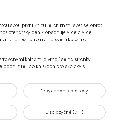
u svou první knihu, jejich knižní svět se obrátí
hož čtenářský deník obsahuje více a více
ání. To neztratilo nic na svém kouzlu a
ustrovanými knihami a vrhají se na stránky,
 poohlížíte i po knížkách pro školáky s
Encyklopedie a atlasy
Cizojazyčné (7-11)