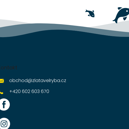
Kontakt
obchod
@
zlatavelryba.cz
+420 602 603 670