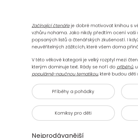
Začínající čtenáře
je dobré motivovat knihou s vě
vzhůru nohama. Jako nikdy předtím ocení vaši 
popsaných listů a čtenářských zkušeností. I kdy
neuvěřitelných zážitcích, které všem doma přiná
V této věkové kategorii je velký rozptyl mezi čt
kterým dominuje text. Rády se noří do
příběhů
, 
populárně-naučnou tematikou
, které budou děti 
Příběhy a pohádky
Komiksy pro děti
Nejprodávanější