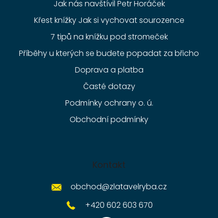
Jak nás navštívil Petr Horáček
Křest knížky Jak si vychovat sourozence
7 tipů na knížku pod stromeček
Příběhy u kterých se budete popadat za břicho
Doprava a platba
Časté dotazy
Podmínky ochrany o. ú.
Obchodní podmínky
Kontakt
obchod
@
zlatavelryba.cz
+420 602 603 670