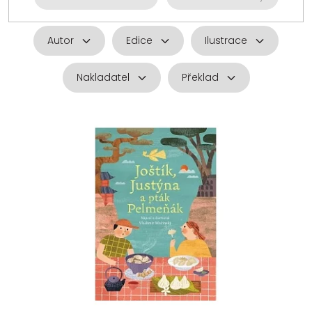
Autor
Edice
Ilustrace
Nakladatel
Překlad
V
ý
p
i
s
p
r
o
d
u
k
t
ů