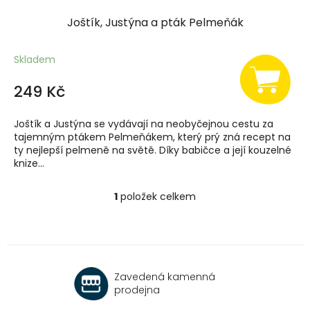
Joštík, Justýna a pták Pelmeňák
Skladem
249 Kč
Joštík a Justýna se vydávají na neobyčejnou cestu za
tajemným ptákem Pelmeňákem, který prý zná recept na
ty nejlepší pelmeně na světě. Díky babičce a její kouzelné
knize...
1
položek celkem
O
v
l
á
d
a
Zavedená kamenná
c
prodejna
í
p