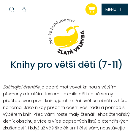
Přejít
NÁKUPNÍ
na
KOŠÍK
obsah
Knihy pro větší děti (7-11)
Začínající čtenáře
je dobré motivovat knihou s většími
písmeny a kratším textem. Jakmile děti úplně samy
přečtou svou první knihu, jejich knižní svět se obrátí vzhůru
nohama. Jako nikdy předtím ocení vaši radu a pomoc s
výběrem knih. Před vámi roste malý čtenář, jehož čtenářský
deník obsahuje více a více popsaných listů a čtenářských
zkušeností. I když už váš školák umí číst sám, neustávejte