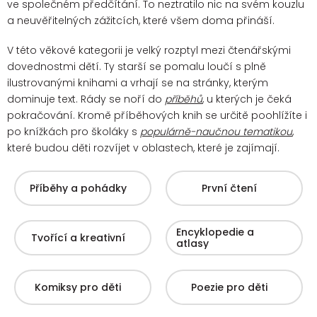
ve společném předčítání. To neztratilo nic na svém kouzlu
a neuvěřitelných zážitcích, které všem doma přináší.
V této věkové kategorii je velký rozptyl mezi čtenářskými
dovednostmi dětí. Ty starší se pomalu loučí s plně
ilustrovanými knihami a vrhají se na stránky, kterým
dominuje text. Rády se noří do
příběhů
, u kterých je čeká
pokračování.
Kromě příběhových knih se určitě poohlížíte i
po knížkách pro školáky s
populárně-naučnou tematikou
,
které budou děti rozvíjet v oblastech, které je zajímají.
Příběhy a pohádky
První čtení
Encyklopedie a
Tvořící a kreativní
atlasy
Komiksy pro děti
Poezie pro děti