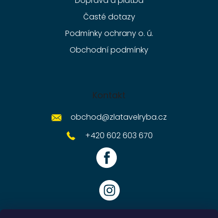
Doprava a platba
Časté dotazy
Podmínky ochrany o. ú.
Obchodní podmínky
Kontakt
obchod
@
zlatavelryba.cz
+420 602 603 670