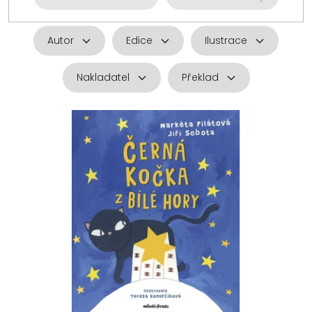
Autor
Edice
Ilustrace
Nakladatel
Překlad
V
ý
p
i
s
p
r
o
d
u
k
t
ů