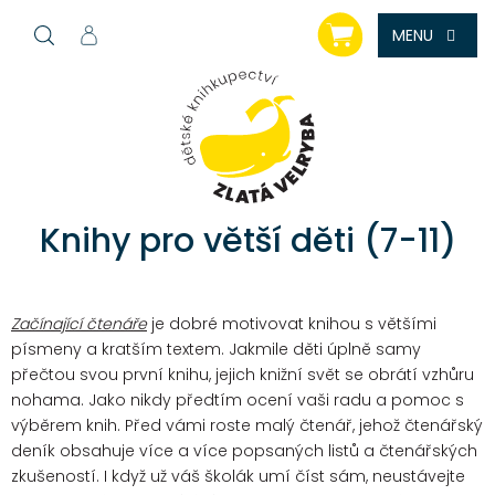
Přejít
NÁKUPNÍ
na
KOŠÍK
obsah
Knihy pro větší děti (7-11)
Začínající čtenáře
je dobré motivovat knihou s většími
písmeny a kratším textem. Jakmile děti úplně samy
přečtou svou první knihu, jejich knižní svět se obrátí vzhůru
nohama. Jako nikdy předtím ocení vaši radu a pomoc s
výběrem knih. Před vámi roste malý čtenář, jehož čtenářský
deník obsahuje více a více popsaných listů a čtenářských
zkušeností. I když už váš školák umí číst sám, neustávejte