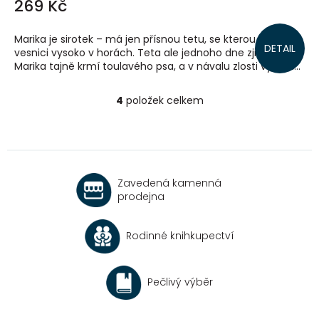
269 Kč
Marika je sirotek – má jen přísnou tetu, se kterou žije ve
DETAIL
vesnici vysoko v horách. Teta ale jednoho dne zjistí, že
Marika tajně krmí toulavého psa, a v návalu zlosti vyhodí...
4
položek celkem
O
v
l
á
d
a
Zavedená kamenná
c
prodejna
í
p
r
Rodinné knihkupectví
v
k
y
v
Pečlivý výběr
ý
p