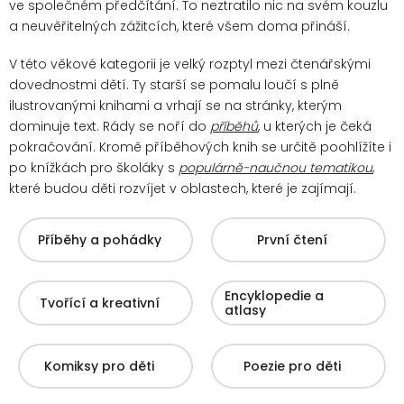
ve společném předčítání. To neztratilo nic na svém kouzlu
a neuvěřitelných zážitcích, které všem doma přináší.
V této věkové kategorii je velký rozptyl mezi čtenářskými
dovednostmi dětí. Ty starší se pomalu loučí s plně
ilustrovanými knihami a vrhají se na stránky, kterým
dominuje text. Rády se noří do
příběhů
, u kterých je čeká
pokračování.
Kromě příběhových knih se určitě poohlížíte i
po knížkách pro školáky s
populárně-naučnou tematikou
,
které budou děti rozvíjet v oblastech, které je zajímají.
Příběhy a pohádky
První čtení
Encyklopedie a
Tvořící a kreativní
atlasy
Komiksy pro děti
Poezie pro děti