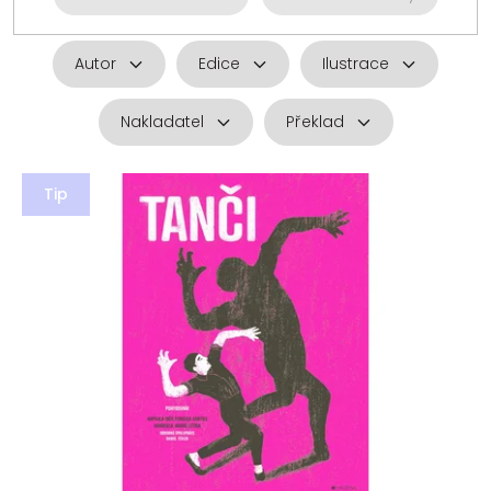
Autor
Edice
Ilustrace
Nakladatel
Překlad
V
ý
Tip
p
i
s
p
r
o
d
u
k
t
ů