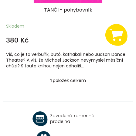
TANČI - pohybovník
Skladem
380 Kč
Víš, co je to verbuňk, butó, kathakali nebo Judson Dance
Theatre? A víš, že Michael Jackson nevymyslel měsíční
chůzi? S touto knihou nejen odhalíš...
1
položek celkem
O
v
l
á
d
a
Zavedená kamenná
c
prodejna
í
p
r