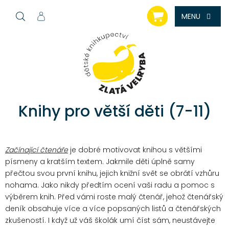
Přejít
NÁKUPNÍ
na
KOŠÍK
obsah
Knihy pro větší děti (7-11)
Začínající čtenáře
je dobré motivovat knihou s většími
písmeny a kratším textem. Jakmile děti úplně samy
přečtou svou první knihu, jejich knižní svět se obrátí vzhůru
nohama. Jako nikdy předtím ocení vaši radu a pomoc s
výběrem knih. Před vámi roste malý čtenář, jehož čtenářský
deník obsahuje více a více popsaných listů a čtenářských
zkušeností. I když už váš školák umí číst sám, neustávejte