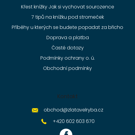
Křest knížky Jak si vychovat sourozence
7 tipů na knížku pod stromeček
Příběhy u kterých se budete popadat za břicho
Doprava a platba
Časté dotazy
Podmínky ochrany o. ú.
Obchodní podmínky
Kontakt
obchod
@
zlatavelryba.cz
+420 602 603 670