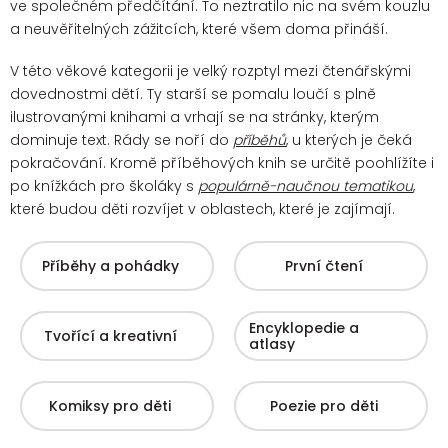
ve společném předčítání. To neztratilo nic na svém kouzlu
a neuvěřitelných zážitcích, které všem doma přináší.
V této věkové kategorii je velký rozptyl mezi čtenářskými
dovednostmi dětí. Ty starší se pomalu loučí s plně
ilustrovanými knihami a vrhají se na stránky, kterým
dominuje text. Rády se noří do
příběhů
, u kterých je čeká
pokračování.
Kromě příběhových knih se určitě poohlížíte i
po knížkách pro školáky s
populárně-naučnou tematikou
,
které budou děti rozvíjet v oblastech, které je zajímají.
Příběhy a pohádky
První čtení
Encyklopedie a
Tvořící a kreativní
atlasy
Komiksy pro děti
Poezie pro děti