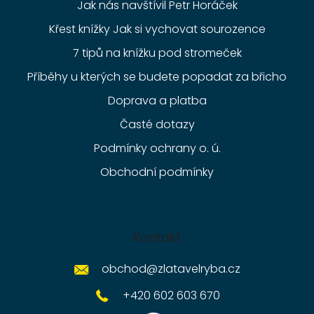
Jak nás navštívil Petr Horáček
Křest knížky Jak si vychovat sourozence
7 tipů na knížku pod stromeček
Příběhy u kterých se budete popadat za břicho
Doprava a platba
Časté dotazy
Podmínky ochrany o. ú.
Obchodní podmínky
Kontakt
obchod
@
zlatavelryba.cz
+420 602 603 670