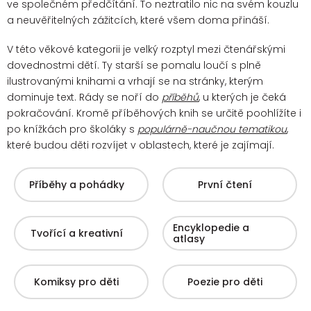
ve společném předčítání. To neztratilo nic na svém kouzlu
a neuvěřitelných zážitcích, které všem doma přináší.
V této věkové kategorii je velký rozptyl mezi čtenářskými
dovednostmi dětí. Ty starší se pomalu loučí s plně
ilustrovanými knihami a vrhají se na stránky, kterým
dominuje text. Rády se noří do
příběhů
, u kterých je čeká
pokračování.
Kromě příběhových knih se určitě poohlížíte i
po knížkách pro školáky s
populárně-naučnou tematikou
,
které budou děti rozvíjet v oblastech, které je zajímají.
Příběhy a pohádky
První čtení
Encyklopedie a
Tvořící a kreativní
atlasy
Komiksy pro děti
Poezie pro děti