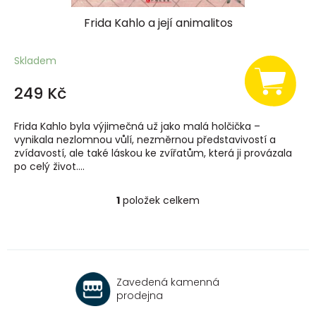
Frida Kahlo a její animalitos
Skladem
249 Kč
Frida Kahlo byla výjimečná už jako malá holčička –
vynikala nezlomnou vůlí, nezměrnou představivostí a
zvídavostí, ale také láskou ke zvířatům, která ji provázala
po celý život....
1
položek celkem
O
v
l
á
d
a
Zavedená kamenná
c
prodejna
í
p