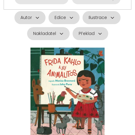
Autor
Edice
Ilustrace
Nakladatel
Překlad
V
ý
p
i
s
p
r
o
d
u
k
t
ů