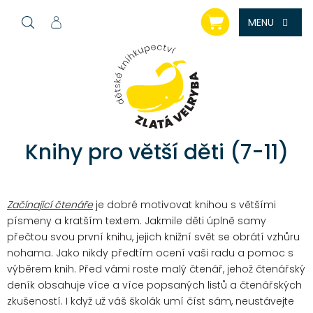
Přejít
NÁKUPNÍ
na
KOŠÍK
obsah
Knihy pro větší děti (7-11)
Začínající čtenáře
je dobré motivovat knihou s většími
písmeny a kratším textem. Jakmile děti úplně samy
přečtou svou první knihu, jejich knižní svět se obrátí vzhůru
nohama. Jako nikdy předtím ocení vaši radu a pomoc s
výběrem knih. Před vámi roste malý čtenář, jehož čtenářský
deník obsahuje více a více popsaných listů a čtenářských
zkušeností. I když už váš školák umí číst sám, neustávejte