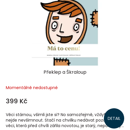
Překlep a Škraloup
Momentálně nedostupné
399 Kč
Věci stárnou, všimli jste si? No samozřejmě, vždyť toho si
DETAIL
nejde nevšimnout. Stačí na chvilku nedávat pozor a z
věci, která před chvíli zářila novotou, je starý, nepotřebný...