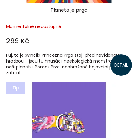
Planeta je prga
Momentálně nedostupné
299 Kč
Fuj, to je svinčík! Princezna Prga stojí před nevídanou
hrozbou – jsou tu hnusáci, neekologická monstra ničící
DETAIL
naši planetu. Pomoz Prze, neohrožené bojovnici proti zlu,
zatočit...
Tip