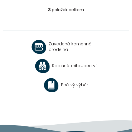
3
položek celkem
O
v
l
á
d
a
Zavedená kamenná
c
prodejna
í
p
r
Rodinné knihkupectví
v
k
y
v
Pečlivý výběr
ý
p
i
s
u