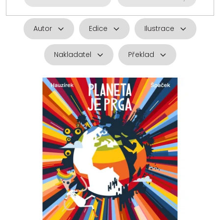
Autor
Edice
Ilustrace
Nakladatel
Překlad
V
ý
p
i
s
p
r
o
d
u
k
t
ů