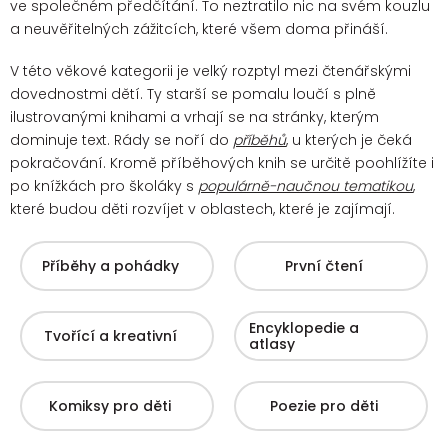
ve společném předčítání. To neztratilo nic na svém kouzlu
a neuvěřitelných zážitcích, které všem doma přináší.
V této věkové kategorii je velký rozptyl mezi čtenářskými
dovednostmi dětí. Ty starší se pomalu loučí s plně
ilustrovanými knihami a vrhají se na stránky, kterým
dominuje text. Rády se noří do
příběhů
, u kterých je čeká
pokračování.
Kromě příběhových knih se určitě poohlížíte i
po knížkách pro školáky s
populárně-naučnou tematikou
,
které budou děti rozvíjet v oblastech, které je zajímají.
Příběhy a pohádky
První čtení
Encyklopedie a
Tvořící a kreativní
atlasy
Komiksy pro děti
Poezie pro děti