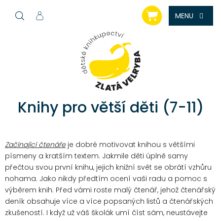
Přejít
NÁKUPNÍ
na
KOŠÍK
obsah
Knihy pro větší děti (7-11)
Začínající čtenáře
je dobré motivovat knihou s většími
písmeny a kratším textem. Jakmile děti úplně samy
přečtou svou první knihu, jejich knižní svět se obrátí vzhůru
nohama. Jako nikdy předtím ocení vaši radu a pomoc s
výběrem knih. Před vámi roste malý čtenář, jehož čtenářský
deník obsahuje více a více popsaných listů a čtenářských
zkušeností. I když už váš školák umí číst sám, neustávejte