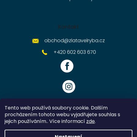
Kontakt
obchod
@
zlatavelryba.cz
+420 602 603 670
Tento web používá soubory cookie. Dalším
procházením tohoto webu vyjadřujete souhlas s
jejich používáním.. Více informací
zde
.
Vytvořil Shoptet
Nastavení