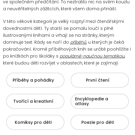
ve společném předčítání. To neztratilo nic na svém kouzlu
a neuvěřitelných zážitcích, které všem doma přináší.
V této věkové kategorii je velký rozptyl mezi čtenářskými
dovednostmi dětí. Ty starší se pomalu loučí s plně
ilustrovanými knihami a vrhají se na stránky, kterým
dominuje text. Rády se noří do
příběhů
, u kterých je čeká
pokračování.
Kromě příběhových knih se určitě poohlížíte i
po knížkách pro školáky s
populárně-naučnou tematikou
,
které budou děti rozvíjet v oblastech, které je zajímají.
Příběhy a pohádky
První čtení
Encyklopedie a
Tvořící a kreativní
atlasy
Komiksy pro děti
Poezie pro děti