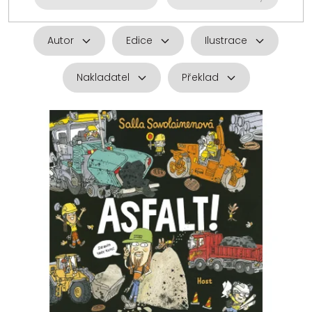
Autor
Edice
Ilustrace
Nakladatel
Překlad
V
ý
p
i
s
p
r
o
d
u
k
t
ů