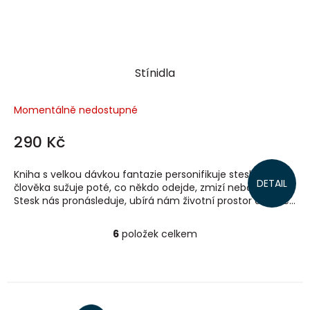
Stínidla
Momentálně nedostupné
290 Kč
Kniha s velkou dávkou fantazie personifikuje stesk, který
DETAIL
člověka sužuje poté, co někdo odejde, zmizí nebo zemře.
Stesk nás pronásleduje, ubírá nám životní prostor a klade...
6
položek celkem
O
v
l
á
d
a