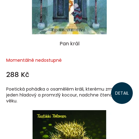
Pan král
Momentálně nedostupné
288 Kč
Poetická pohádka o osamělém králi, kterému změní život
DETAIL
jeden hladový a promrzlý kocour, nadchne čtenáře všeho
věku.