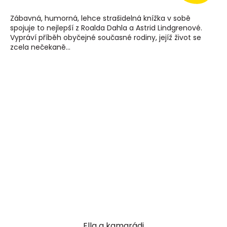
Zábavná, humorná, lehce strašidelná knížka v sobě
spojuje to nejlepší z Roalda Dahla a Astrid Lindgrenové.
Vypráví příběh obyčejné současné rodiny, jejíž život se
zcela nečekaně...
Ella a kamarádi