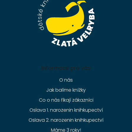
í
Informace pro vás
O nás
Jak balíme knížky
Co o nás říkají zákazníci
Oslava 1. narozenin knihkupectví
Oslava 2. narozenin knihkupectví
Máme 3 roky!