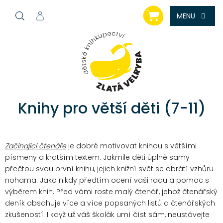
Přejít
NÁKUPNÍ
na
KOŠÍK
obsah
Knihy pro větší děti (7-11)
Začínající čtenáře
je dobré motivovat knihou s většími
písmeny a kratším textem. Jakmile děti úplně samy
přečtou svou první knihu, jejich knižní svět se obrátí vzhůru
nohama. Jako nikdy předtím ocení vaši radu a pomoc s
výběrem knih. Před vámi roste malý čtenář, jehož čtenářský
deník obsahuje více a více popsaných listů a čtenářských
zkušeností. I když už váš školák umí číst sám, neustávejte