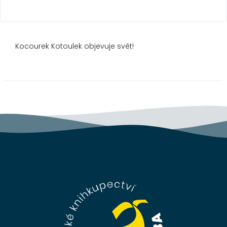
Kocourek Kotoulek objevuje svět!
Z
á
p
a
t
í