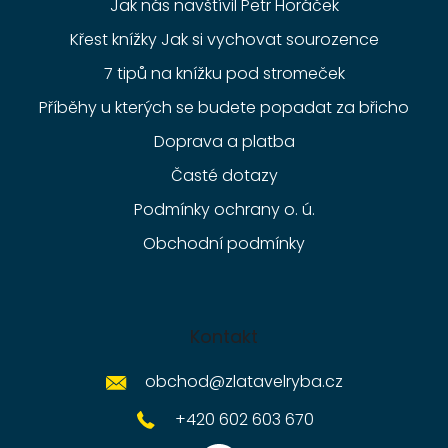
Jak nás navštívil Petr Horáček
Křest knížky Jak si vychovat sourozence
7 tipů na knížku pod stromeček
Příběhy u kterých se budete popadat za břicho
Doprava a platba
Časté dotazy
Podmínky ochrany o. ú.
Obchodní podmínky
Kontakt
obchod
@
zlatavelryba.cz
+420 602 603 670