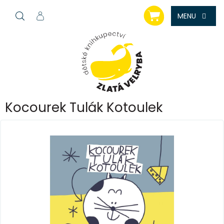
Přejít
NÁKUPNÍ
na
KOŠÍK
obsah
Kocourek Tulák Kotoulek