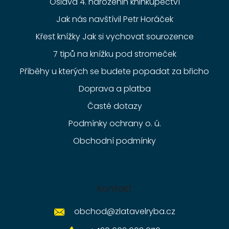
Oslava 4. narozenin knihkupectví
Jak nás navštívil Petr Horáček
Křest knížky Jak si vychovat sourozence
7 tipů na knížku pod stromeček
Příběhy u kterých se budete popadat za břicho
Doprava a platba
Časté dotazy
Podmínky ochrany o. ú.
Obchodní podmínky
Kontakt
obchod
@
zlatavelryba.cz