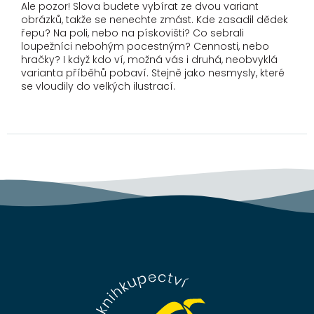
Ale pozor! Slova budete vybírat ze dvou variant
obrázků, takže se nenechte zmást. Kde zasadil dědek
řepu? Na poli, nebo na pískovišti? Co sebrali
loupežníci nebohým pocestným? Cennosti, nebo
hračky? I když kdo ví, možná vás i druhá, neobvyklá
varianta příběhů pobaví. Stejně jako nesmysly, které
se vloudily do velkých ilustrací.
Z
á
p
a
t
í