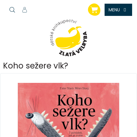
Přejít
NÁKUPNÍ
na
KOŠÍK
obsah
Koho sežere vlk?