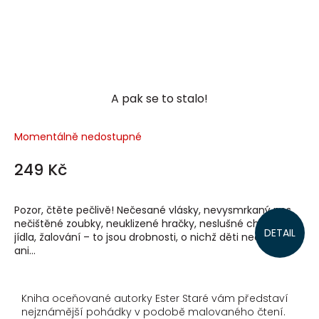
A pak se to stalo!
Momentálně nedostupné
249 Kč
Pozor, čtěte pečlivě! Nečesané vlásky, nevysmrkaný nos,
nečištěné zoubky, neuklizené hračky, neslušné chování u
DETAIL
jídla, žalování – to jsou drobnosti, o nichž děti nechtějí
ani...
Kniha oceňované autorky Ester Staré vám představí
nejznámější pohádky v podobě malovaného čtení.